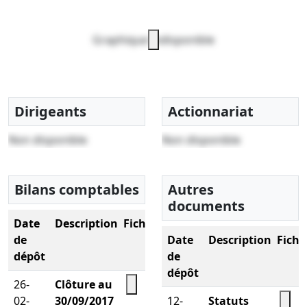
Graphique indisponible
Dirigeants
Actionnariat
Non disponible
Non disponible
Bilans comptables
Autres
documents
Date
Description
Fichier
de
Date
Description
Fichi
dépôt
de
dépôt
26-
Clôture au
02-
30/09/2017
12-
Statuts