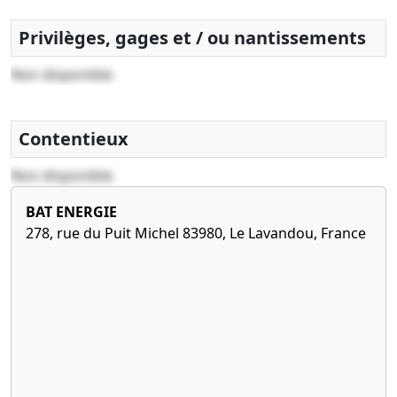
10-
Statuts
Privilèges, gages et / ou nantissements
01-
constitutifs,
Non disponible
2014
Acte,
Certificat
Président
actionnaire
Contentieux
unique
personne
Non disponible
physique ,
Nomination
BAT ENERGIE
de
278, rue du Puit Michel 83980, Le Lavandou, France
président ,
Attestation
bancaire