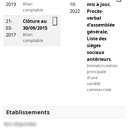
2019
Bilan
10-
mis à jour,
comptable
2022
Procès-
verbal
21-
Clôture au
d'assemblée
03-
30/09/2015
générale,
2017
Bilan
Liste des
comptable
sièges
sociaux
antérieurs
Immatriculation
principale
d'une
société
commerciale
suite à
transfert
Etablissements
01-
Divers
12-
Non disponible
2015