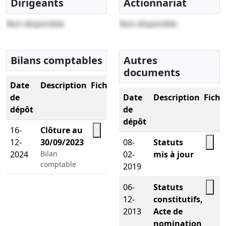
Dirigeants
Actionnariat
Non disponible
Non disponible
Bilans comptables
Autres
documents
Date
Description
Fichier
de
Date
Description
Fichi
dépôt
de
dépôt
16-
Clôture au
12-
30/09/2023
08-
Statuts
2024
Bilan
02-
mis à jour
comptable
2019
06-
Statuts
12-
constitutifs,
2013
Acte de
nomination