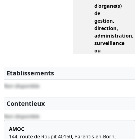
d'organe(s)
de
gestion,
direction,
administration,
surveillance
ou
contrôle,
Certificat
Etablissements
de
souscription
Non disponible
d'actions
Contentieux
Non disponible
AMOC
144, route de Roupit 40160, Parentis-en-Born,