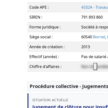
Code APE :
4332A - Travau
SIREN :
791 893 860
Forme juridique :
Société à respo
Siège social :
60540
Bornel
,
Année de création :
2013
Effectif (année) :
Pas de salarié
Chiffre d'affaires :
Non disponibl
Procédure collective - Jugement
SITUATION ACTUELLE
Jugement de clôture pour insuff