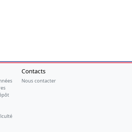
Contacts
onnées
Nous contacter
res
épôt
iculté