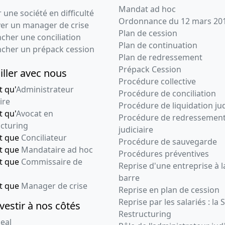
Mandat ad hoc
 une société en difficulté
Ordonnance du 12 mars 20
ver un manager de crise
Plan de cession
cher une conciliation
Plan de continuation
ncher un prépack cession
Plan de redressement
Prépack Cession
iller avec nous
Procédure collective
t qu'
Administrateur
Procédure de conciliation
ire
Procédure de liquidation jud
t qu'
Avocat en
Procédure de redressemen
cturing
judiciaire
nt que
Conciliateur
Procédure de sauvegarde
nt que
Mandataire ad hoc
Procédures préventives
nt que
Commissaire de
Reprise d'une entreprise à l
barre
nt que
Manager de crise
Reprise en plan de cession
Reprise par les salariés : la 
vestir à nos côtés
Restructuring
eal