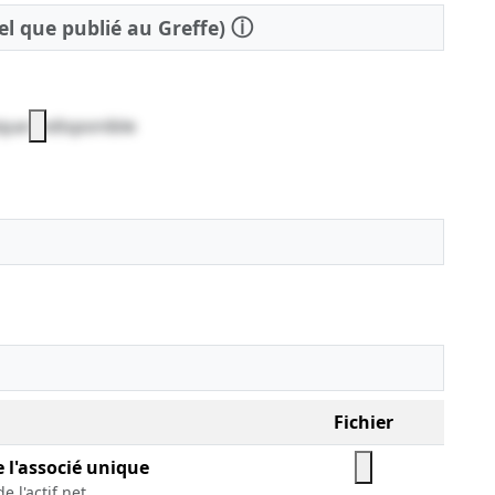
ⓘ
tel que publié au Greffe)
que indisponible
Fichier
e l'associé unique
e l'actif net