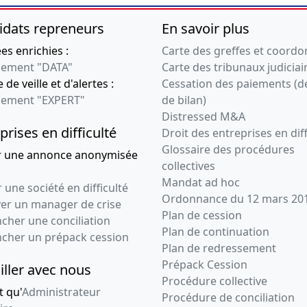
idats repreneurs
En savoir plus
s enrichies :
Carte des greffes et coord
ement "DATA"
Carte des tribunaux judiciai
 de veille et d'alertes :
Cessation des paiements (d
ement "EXPERT"
de bilan)
Distressed M&A
prises en difficulté
Droit des entreprises en diff
Glossaire des procédures
r une annonce anonymisée
collectives
Mandat ad hoc
 une société en difficulté
Ordonnance du 12 mars 20
ver un manager de crise
Plan de cession
cher une conciliation
Plan de continuation
ncher un prépack cession
Plan de redressement
Prépack Cession
iller avec nous
Procédure collective
t qu'
Administrateur
Procédure de conciliation