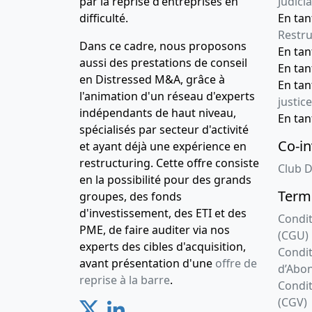
par la reprise d'entreprises en
Judicia
difficulté.
En tan
Restru
Dans ce cadre, nous proposons
En ta
aussi des prestations de conseil
En ta
en Distressed M&A, grâce à
En ta
l'animation d'un réseau d'experts
justice
indépendants de haut niveau,
En ta
spécialisés par secteur d'activité
Co-in
et ayant déjà une expérience en
restructuring. Cette offre consiste
Club D
en la possibilité pour des grands
Terme
groupes, des fonds
d'investissement, des ETI et des
Condit
PME, de faire auditer via nos
(CGU)
experts des cibles d'acquisition,
Condit
avant présentation d'une
offre de
d’Abo
reprise à la barre
.
Condit
(CGV)