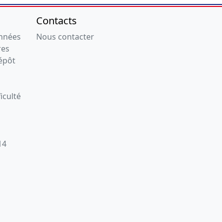
Contacts
onnées
Nous contacter
res
épôt
iculté
14