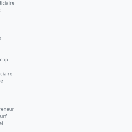
iciaire
t
a
Scop
ciaire
re
preneur
Turf
el