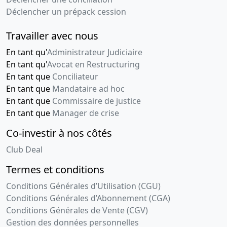
Date de fin :
30-12-2027
Déclencher un prépack cession
Créancier :
CREDIT MUTUEL LEASING 17 bis Pl des
Reflets Tour D2 92988 Paris La Defense Cedex
Travailler avec nous
Adresse du créancier :
17bis Place Des Reflets, 92400
En tant qu'
Administrateur Judiciaire
COURBEVOIE
En tant qu'
Avocat en Restructuring
Mentions :
Numero de l'inscription au greffe :
En tant que
Conciliateur
2022CBA01681 La présente inscription est prise
En tant que
Mandataire ad hoc
contre SAS BL FORMATION Date d'exigibilité
En tant que
Commissaire de justice
17/11/2027 Designation du bien nanti : HIKVISION
En tant que
Manager de crise
CAMERAS VOIR DOC GÉDÉ
Co-investir à nos côtés
Opérations de crédit-bail en matière mobilière
(MAJ
Club Deal
: 30-08-2023)
Montant :
14 736 EUR
Termes et conditions
Date d'inscription :
25-11-2022
Conditions Générales d’Utilisation (CGU)
Date de fin :
25-11-2027
Conditions Générales d’Abonnement (CGA)
Créancier :
CREDIT MUTUEL LEASING 17 bis Pl des
Conditions Générales de Vente (CGV)
Reflets Tour D2 92988 Paris La Defense Cedex
Gestion des données personnelles