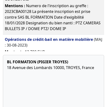
suppléant
Mentions :
Numero de l'inscription au greffe :
2023CBA00128 La présente inscription est prise
01-
Décision(s)
contre SAS BL FORMATION Date d'exigibilité
07-
de
Télé
18/01/2028 Designation du bien nanti : PTZ CAMERAS
2016
l'associé
BULLETS IP / DOME PTZ/ DOME IP
unique
Démission
Opérations de crédit-bail en matière mobilière
(MAJ
de directeur
général
: 30-08-2023)
Montant :
12 700 EUR
01-
Décision(s)
Date d'inscription :
25-01-2023
07-
de
Télé
BL FORMATION (PIGIER TROYES)
Date de fin :
25-01-2028
2016
l'associé
18 Avenue des Lombards 10000, TROYES, France
unique
Créancier :
CREDIT MUTUEL LEASING 17 bis Pl des
Démission
Reflets Tour D2 92988 Paris La Defense Cedex
de directeur
Adresse du créancier :
17bis Place Des Reflets, 92400
général
COURBEVOIE
28-
Décision(s)
Mentions :
Numero de l'inscription au greffe :
04-
de
Télé
2023CBA00113 La présente inscription est prise