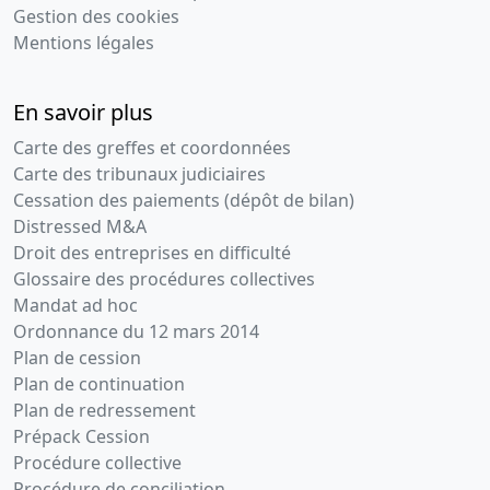
Gestion des cookies
Adresse du créancier :
17bis Place Des Reflets, 92400
Mentions légales
COURBEVOIE
Mentions :
Numero de l'inscription au greffe :
2022CBA01520 La présente inscription est prise
En savoir plus
contre SAS BL FORMATION Date d'exigibilité
Carte des greffes et coordonnées
16/11/2027 Designation du bien nanti : FREECOM
Carte des tribunaux judiciaires
BANDES TELEPHONE DA00004051
Cessation des paiements (dépôt de bilan)
Distressed M&A
Opérations de crédit-bail en matière mobilière
(MAJ
Droit des entreprises en difficulté
: 30-08-2023)
Glossaire des procédures collectives
Montant :
157 985 EUR
Mandat ad hoc
Date d'inscription :
17-11-2022
Ordonnance du 12 mars 2014
Date de fin :
17-11-2027
Plan de cession
Créancier :
CREDIT MUTUEL LEASING 17 bis Pl des
Plan de continuation
Reflets Tour D2 92988 Paris La Defense Cedex
Plan de redressement
Adresse du créancier :
17bis Place Des Reflets, 92400
Prépack Cession
COURBEVOIE
Procédure collective
Procédure de conciliation