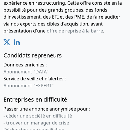
expérience en restructuring. Cette offre consiste en la
Montant :
4 308 EUR
possibilité pour des grands groupes, des fonds
Date d'inscription :
30-12-2022
d'investissement, des ETI et des PME, de faire auditer
Date de fin :
30-12-2027
via nos experts des cibles d'acquisition, avant
Créancier :
CREDIT MUTUEL LEASING 17 bis Pl des
présentation d'une
offre de reprise à la barre
.
Reflets Tour D2 92988 Paris La Defense Cedex
Adresse du créancier :
17bis Place Des Reflets, 92400
COURBEVOIE
Candidats repreneurs
Mentions :
Numero de l'inscription au greffe :
Données enrichies :
2022CBA01680 La présente inscription est prise
Abonnement "DATA"
contre SAS BL FORMATION Date d'exigibilité
Service de veille et d'alertes :
06/12/2027 Designation du bien nanti : ATSE DISQUES
Abonnement "EXPERT"
DURS VOIR DOC EN GED
Entreprises en difficulté
Opérations de crédit-bail en matière mobilière
(MAJ
: 30-08-2023)
Passer une annonce anonymisée pour :
Montant :
10 800 EUR
-
céder une société en difficulté
-
trouver un manager de crise
Date d'inscription :
30-12-2022
Déclencher une conciliation