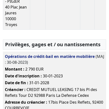
03-
du
Télé
- PIGIER
2018
président
40 Plac Jean
Prorogation
Jaures
du délai de
10000
réunion de
Troyes
l'A.G.
chargée
d'approuver
les comptes
Privilèges, gages et / ou nantissements
27-
Procès-
Opérations de crédit-bail en matière mobilière
(MAJ
09-
verbal
Télé
: 30-08-2023)
2017
d'assemblée
Montant :
2 790 EUR
générale
ordinaire
Date d'inscription :
30-01-2023
Nomination
Date de fin :
31-01-2028
de
Créancier :
CREDIT MUTUEL LEASING 17 bis Pl des
commissaire
Reflets Tour D2 92988 Paris La Defense Cedex
aux
comptes
Adresse du créancier :
17bis Place Des Reflets, 92400
titulaire et
COURBEVOIE