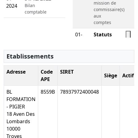
mission de
2024
Bilan
commissaire(s)
comptable
aux
comptes
01-
Statuts
03-
mis à jour,
Télé
2022
Décision(s)
Etablissements
de
l'associé
unique
Adresse
Code
SIRET
Siège
Actif
, Refonte
APE
des statuts
BL
8559B
78937972400048
31-
Procès-
FORMATION
05-
verbal
Télé
- PIGIER
2021
d'assemblée
18 Aven Des
générale
Lombards
extraordinaire,
10000
Statuts
Troyes