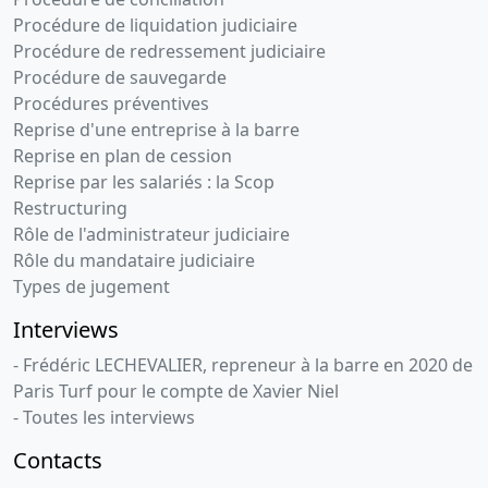
Mentions :
Numero de l'inscription au greffe :
Procédure de liquidation judiciaire
2022CBA01502 La présente inscription est prise
Procédure de redressement judiciaire
contre SAS BL FORMATION Date d'exigibilité
Procédure de sauvegarde
20/10/2027 Designation du bien nanti : MIXER
Procédures préventives
VIDEO/GRILLE/PROCESSEUR DIVERS MATERIELS
Reprise d'une entreprise à la barre
INFORMATIQUE CAME RA/LOGICIELS.
Reprise en plan de cession
SUM132103/106/110/111/112N...
Reprise par les salariés : la Scop
Restructuring
Rôle de l'administrateur judiciaire
Rôle du mandataire judiciaire
Types de jugement
Interviews
- Frédéric LECHEVALIER, repreneur à la barre en 2020 de
Paris Turf pour le compte de Xavier Niel
- Toutes les interviews
Contacts