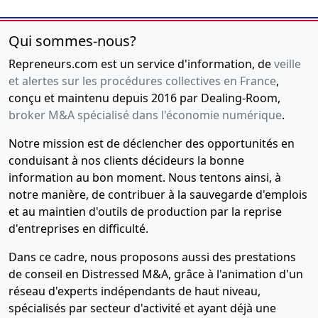
charmilles
Opérations de crédit-bail en matière mobilière
(MAJ
10000
Qui sommes-nous?
: 30-08-2023)
Troyes
Montant :
19 064 EUR
Repreneurs.com est un service d'information, de
veille
20-
Statuts
Date d'inscription :
17-01-2023
et alertes sur les procédures collectives en France
,
11-
constitutifs,
Télé
conçu et maintenu depuis 2016 par Dealing-Room,
Date de fin :
17-01-2028
2012
Liste des
broker M&A spécialisé dans l'économie numérique
.
Créancier :
CREDIT MUTUEL LEASING 17 bis Pl des
souscripteurs,
Reflets Tour D2 92988 Paris La Defense Cedex
Attestation
Notre mission est de déclencher des opportunités en
Adresse du créancier :
17bis Place Des Reflets, 92400
de dépôt
conduisant à nos clients décideurs la bonne
COURBEVOIE
des fonds
information au bon moment. Nous tentons ainsi, à
Constitution
Mentions :
Numero de l'inscription au greffe :
notre manière, de contribuer à la sauvegarde d'emplois
,
2023CBA00079 La présente inscription est prise
et au maintien d'outils de production par la reprise
contre SAS BL FORMATION Date d'exigibilité
d'entreprises en difficulté.
03/01/2028 Designation du bien nanti : DELL PC DELL
Dans ce cadre, nous proposons aussi des prestations
20 PC DELL LATITUDE 3520COREI5
de conseil en Distressed M&A, grâce à l'animation d'un
réseau d'experts indépendants de haut niveau,
Opérations de crédit-bail en matière mobilière
(MAJ
spécialisés par secteur d'activité et ayant déjà une
: 30-08-2023)