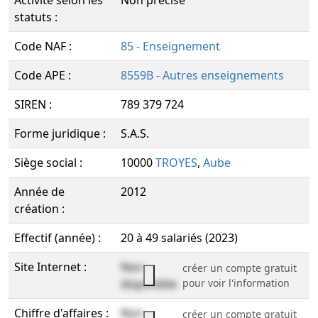
Activité selon les
Non précisé
statuts :
Code NAF :
85 - Enseignement
Code APE :
8559B - Autres enseignements
SIREN :
789 379 724
Forme juridique :
S.A.S.
Siège social :
10000
TROYES
,
Aube
Année de
2012
création :
Effectif (année) :
20 à 49 salariés (2023)
Site Internet :
Non
créer un compte gratuit
disponible
pour voir l'information
Chiffre d'affaires :
Non
créer un compte gratuit