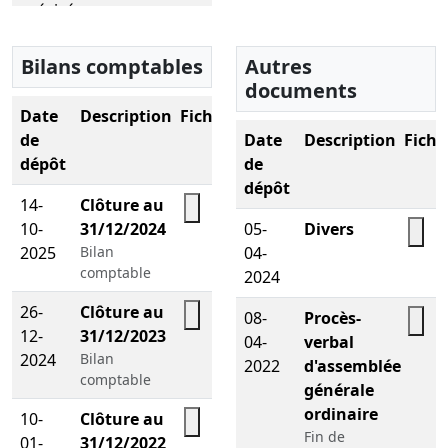
précisé
Fonction :
Président de
SAS
Bilans comptables
Autres
documents
SALUSTRO REYDEL
Date
Description
Fichier
SIREN :
652044371
de
Date
Description
Fichi
Fonction :
Commissaire
dépôt
de
aux comptes suppléant
dépôt
14-
Clôture au
10-
31/12/2024
05-
Divers
Télécharger le PDF
KMPG SA
2025
Bilan
04-
Télé
SIREN :
775726417
comptable
2024
Fonction :
Commissaire
aux comptes titulaire
26-
Clôture au
08-
Procès-
12-
31/12/2023
Télécharger le PDF
04-
verbal
Télé
2024
Bilan
2022
d'assemblée
comptable
générale
ordinaire
10-
Clôture au
Fin de
01-
31/12/2022
Télécharger le PDF