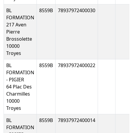
mis à jour
BL
8559B
78937972400030
Changement
relatif à la
FORMATION
date de
217 Aven
clôture de
Pierre
l'exercice
Brossolette
social ,
10000
05-
Statuts
Troyes
04-
mis à jour,
Télé
BL
8559B
78937972400022
2019
Procès-
FORMATION
verbal
- PIGIER
d'assemblée
64 Plac Des
générale
Charmilles
extraordinaire
10000
, Transfert
Troyes
du siège
social
BL
8559B
78937972400014
02-
Ordonnance
FORMATION