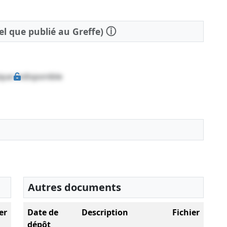
ⓘ
tel que publié au Greffe)
que indisponible
Autres documents
er
Date de
Description
Fichier
dépôt