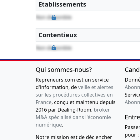
Etablissements
05-04-2017
Clôture au
31/12/2015
Non disponible
Bilan comptable
05-04-2017
Clôture au
Contentieux
31/12/2014
Bilan comptable
Non disponible
05-04-2017
Clôture au
31/12/2013
Qui sommes-nous?
Cand
Bilan comptable
Repreneurs.com est un service
Donnée
d'information, de
veille et alertes
Abonn
sur les procédures collectives en
Service
France
, conçu et maintenu depuis
Abonn
2016 par Dealing-Room,
broker
Entre
M&A spécialisé dans l'économie
numérique
.
Passe
pour :
Notre mission est de déclencher