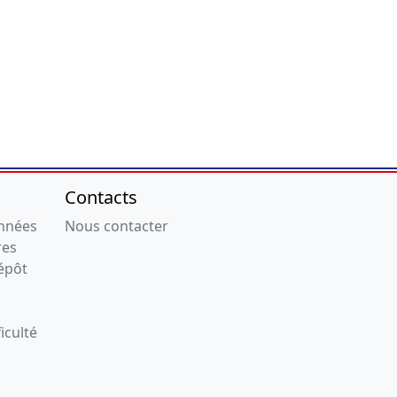
Contacts
onnées
Nous contacter
res
épôt
iculté