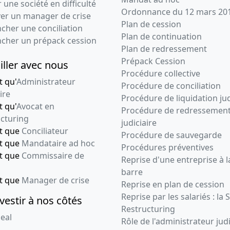
 une société en difficulté
Ordonnance du 12 mars 20
ver un manager de crise
Plan de cession
cher une conciliation
Plan de continuation
ncher un prépack cession
Plan de redressement
Prépack Cession
iller avec nous
Procédure collective
t qu'
Administrateur
Procédure de conciliation
ire
Procédure de liquidation jud
t qu'
Avocat en
Procédure de redressemen
cturing
judiciaire
nt que
Conciliateur
Procédure de sauvegarde
nt que
Mandataire ad hoc
Procédures préventives
nt que
Commissaire de
Reprise d'une entreprise à l
barre
nt que
Manager de crise
Reprise en plan de cession
Reprise par les salariés : la 
vestir à nos côtés
Restructuring
eal
Rôle de l'administrateur judi