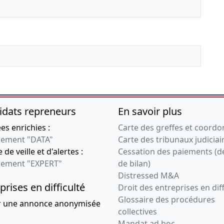
forme juridique ou du
statut particulier
06-06-2018
Décision(s) de
l'associé unique,
Statuts mis à jour
Transfert siège social et
établissement principal
24-10-2012
Expédition d'un
idats repreneurs
En savoir plus
acte authentique
Constitution d'une
s enrichies :
Carte des greffes et coord
société commerciale
ement "DATA"
Carte des tribunaux judiciai
suite à achat
 de veille et d'alertes :
Cessation des paiements (d
ement "EXPERT"
de bilan)
Distressed M&A
prises en difficulté
Droit des entreprises en diff
Glossaire des procédures
r une annonce anonymisée
collectives
Mandat ad hoc