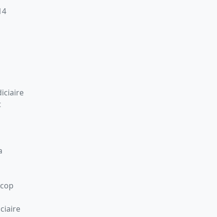
14
iciaire
t
a
Scop
ciaire