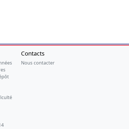
Contacts
onnées
Nous contacter
res
épôt
iculté
14