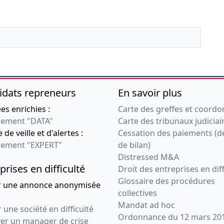
président, Statuts
mis à jour
Augmentation du
capital social ,
Modification(s)
statutaire(s)
04-01-2023
Décision(s) du
idats repreneurs
En savoir plus
président, Statuts
s enrichies :
Carte des greffes et coord
mis à jour
ement "DATA"
Carte des tribunaux judiciai
Augmentation du
 de veille et d'alertes :
capital social ,
Cessation des paiements (d
Modification(s)
ement "EXPERT"
de bilan)
statutaire(s)
Distressed M&A
prises en difficulté
Droit des entreprises en diff
12-07-2022
Statuts mis à jour,
Glossaire des procédures
r une annonce anonymisée
Décision(s) du
collectives
président
Mandat ad hoc
 une société en difficulté
, Transfert du siège
Ordonnance du 12 mars 20
social
ver un manager de crise