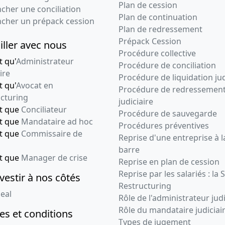
Plan de cession
cher une conciliation
10-08-2021
Ordonnance
Plan de continuation
ncher un prépack cession
Prorogation du délai de
Plan de redressement
réunion de l'A.G.
Prépack Cession
iller avec nous
chargée d'approuver
Procédure collective
les comptes
t qu'
Administrateur
Procédure de conciliation
ire
22-09-2020
Ordonnance
Procédure de liquidation jud
t qu'
Avocat en
Prorogation du délai de
Procédure de redressemen
cturing
réunion de l'A.G.
judiciaire
nt que
Conciliateur
chargée d'approuver
Procédure de sauvegarde
les comptes
nt que
Mandataire ad hoc
Procédures préventives
nt que
Commissaire de
Reprise d'une entreprise à l
22-09-2020
Ordonnance
barre
Prorogation du délai de
nt que
Manager de crise
Reprise en plan de cession
réunion de l'A.G.
chargée d'approuver
Reprise par les salariés : la 
vestir à nos côtés
les comptes
Restructuring
eal
Rôle de l'administrateur judi
25-06-2019
Ordonnance
Rôle du mandataire judiciai
s et conditions
Prorogation du délai de
Types de jugement
réunion de l'A.G.