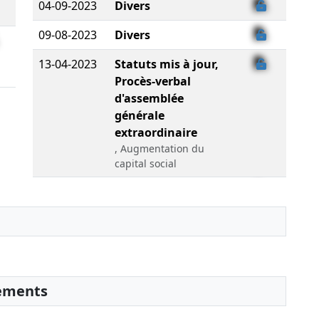
04-09-2023
Divers
09-08-2023
Divers
13-04-2023
Statuts mis à jour,
Procès-verbal
d'assemblée
générale
extraordinaire
, Augmentation du
capital social
13-04-2023
Statuts mis à jour,
Procès-verbal
d'assemblée
générale
extraordinaire
, Augmentation du
sements
capital social
04-01-2023
Décision(s) du