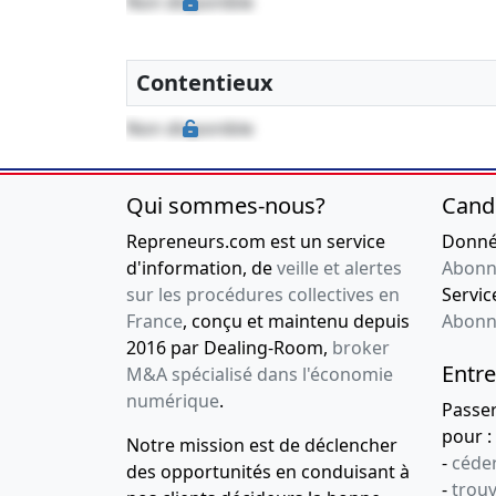
Non disponible
Contentieux
Non disponible
Qui sommes-nous?
Cand
Repreneurs.com est un service
Donnée
d'information, de
veille et alertes
Abonn
sur les procédures collectives en
Service
France
, conçu et maintenu depuis
Abonn
2016 par Dealing-Room,
broker
Entre
M&A spécialisé dans l'économie
numérique
.
Passe
pour :
Notre mission est de déclencher
-
céder
des opportunités en conduisant à
-
trou