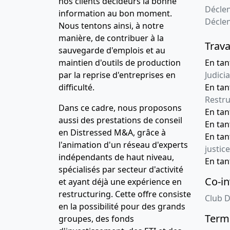
nos clients décideurs la bonne
Déclen
information au bon moment.
Décle
Nous tentons ainsi, à notre
manière, de contribuer à la
Trava
sauvegarde d'emplois et au
maintien d'outils de production
En tan
par la reprise d'entreprises en
Judicia
difficulté.
En tan
Restru
Dans ce cadre, nous proposons
En ta
aussi des prestations de conseil
En ta
en Distressed M&A, grâce à
En ta
l'animation d'un réseau d'experts
justice
indépendants de haut niveau,
En ta
spécialisés par secteur d'activité
Co-in
et ayant déjà une expérience en
restructuring. Cette offre consiste
Club D
en la possibilité pour des grands
Terme
groupes, des fonds