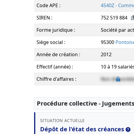
Code APE :
4540Z - Comme
SIREN :
752 519 884
Forme juridique :
Société par act
Siège social :
95300
Pontois
Année de création :
2012
Effectif (année) :
10 à 19 salarié
Chiffre d'affaires :
Non disponibl
Procédure collective - Jugement
SITUATION ACTUELLE
Dépôt de l'état des créances