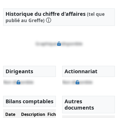
Historique du chiffre d'affaires
(tel que
ⓘ
publié au Greffe)
Graphique indisponible
Dirigeants
Actionnariat
Non disponible
Non disponible
Bilans comptables
Autres
documents
Date
Description
Fichier