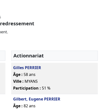
5
e redressement
ment.
Actionnariat
Gilles PERRIER
Âge :
58 ans
Ville :
MYANS
Participation :
51 %
Gilbert, Eugene PERRIER
Âge :
82 ans