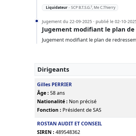
Liquidateur
-
SCP B.T.S.G.², Me C.Thierry
Jugement du 22-09-2025 · publié le 02-10-202
Jugement modifiant le plan d
Jugement modifiant le plan de redresse
Dirigeants
Gilles PERRIER
Âge :
58 ans
Nationalité :
Non précisé
Fonction :
Président de SAS
ROSTAN AUDIT ET CONSEIL
SIREN :
489548362