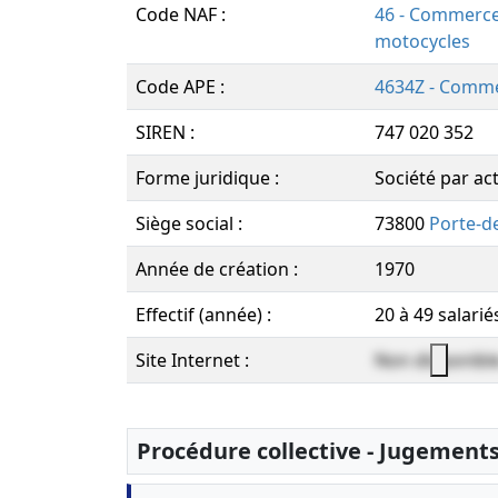
Code NAF :
46 - Commerce 
motocycles
Code APE :
4634Z - Comme
SIREN :
747 020 352
Forme juridique :
Société par act
Siège social :
73800
Porte-d
Année de création :
1970
Effectif (année) :
20 à 49 salarié
Site Internet :
Non disponibl
Procédure collective - Jugement