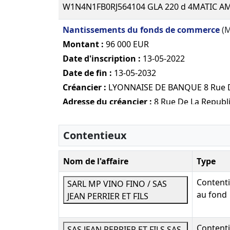
W1N4N1FB0RJ564104 GLA 220 d 4MATIC AM
Nantissements du fonds de commerce
(M
Montant :
96 000 EUR
Date d'inscription :
13-05-2022
Date de fin :
13-05-2032
Créancier :
LYONNAISE DE BANQUE 8 Rue De
Adresse du créancier :
8 Rue De La Republ
Mentions :
Numero de l'inscription au gref
contre JEAN PERRIER ET FILS SAS - JEAN PE
Contentieux
linscription n°011200459 du 02/07/2012.
Nom de l'affaire
Type
Nantissements du fonds de commerce
(M
Montant :
96 000 EUR
Content
SARL MP VINO FINO / SAS
Date d'inscription :
13-05-2022
au fond
JEAN PERRIER ET FILS
Date de fin :
13-05-2032
Créancier :
LYONNAISE DE BANQUE 8 Rue De
Content
SAS JEAN PERRIER ET FILS SAS