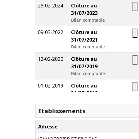
28-02-2024
Clôture au
31/07/2023
T
Bilan comptable
09-03-2022
Clôture au
31/07/2021
T
Bilan comptable
12-02-2020
Clôture au
31/07/2019
T
Bilan comptable
01-02-2019
Clôture au
31/07/2018
T
Bilan comptable
Etablissements
12-02-2018
Clôture au
31/07/2017
T
Adresse
Bilan comptable