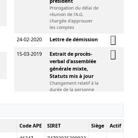
président
Télécharge
Prorogation du délai de
élécharger le PDF
réunion de l'A.G.
chargée d'approuver
les comptes
24-02-2020
Lettre de démission
élécharger le PDF
Télécharge
15-03-2019
Extrait de procès-
verbal d'assemblée
Télécharge
élécharger le PDF
générale mixte,
Statuts mis à jour
Changement relatif à la
durée de la personne
élécharger le PDF
morale , Modification(s)
statutaire(s) ,
21-06-2012
Procès-verbal
élécharger le PDF
d'assemblée
Télécharge
Code APE
SIRET
Siège
Actif
générale ordinaire
Changement de