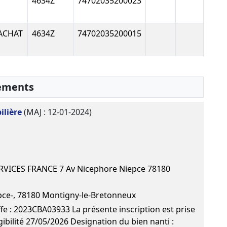
4634Z
74702035200023
commissaire aux
élécharger le PDF
comptes suppléant
LACHAT
4634Z
74702035200015
31-05-2012
Procès-verbal
d'assemblée
Télécharge
générale
extraordinaire,
sements
Procès-verbal du
conseil
d'administration,
ilière
(MAJ : 12-01-2024)
Rapport du
commissaire aux
comptes, Statuts
mis à jour
VICES FRANCE 7 Av Nicephore Niepce 78180
Augmentation du
capital social ,
Modification(s)
pce-, 78180 Montigny-le-Bretonneux
statutaire(s) , Décision
fe : 2023CBA03933 La présente inscription est prise
d'augmentation ,
ibilité 27/05/2026 Designation du bien nanti :