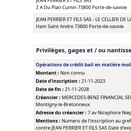
02-02-2017
Clôture au
JEAN PERRIER ET FILS SAS
31/07/2016
Z A Du Plan Cumin 73800 Porte-de-savoie
T
Bilan comptable
JEAN PERRIER ET FILS SAS - LE CELLIER DE 
Ham Saint Andre 73800 Porte-de-savoie
Privilèges, gages et / ou nantis
Opérations de crédit-bail en matière mob
Montant :
Non connu
Date d'inscription :
21-11-2023
Date de fin :
21-11-2028
Créancier :
MERCEDES-BENZ FINANCIAL SER
Montigny-le-Bretonneux
Adresse du créancier :
7 av Nicephore Nie
Mentions :
Numero de l'inscription au gref
contre JEAN PERRIER ET FILS SAS Date d'exig