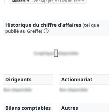
Mandataire
-
Selarl Mj Alpes, Me Caroline Lepretre
Historique du chiffre d'affaires
(tel que
ⓘ
publié au Greffe)
Graphique indisponible
Dirigeants
Actionnariat
Non disponible
Non disponible
Bilans comptables
Autres