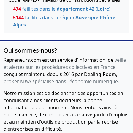
Modification
474
faillites dans le
département 42 (Loire)
de la date
5144
faillites dans la région
Auvergne-Rhône-
de cloture
Alpes
de l'exercice
social
24-
Document
Qui sommes-nous?
10-
relatif au
2018
bénéficiaire
Repreneurs.com est un service d'information, de
veille
effectif,
et alertes sur les procédures collectives en France
,
Décision(s)
conçu et maintenu depuis 2016 par Dealing-Room,
de
broker M&A spécialisé dans l'économie numérique
.
l'associé
unique,
Notre mission est de déclencher des opportunités en
Statuts
conduisant à nos clients décideurs la bonne
mis à jour
information au bon moment. Nous tentons ainsi, à
Régularisation
notre manière, de contribuer à la sauvegarde d'emplois
bénéficiaire
et au maintien d'outils de production par la reprise
effectif,
d'entreprises en difficulté.
Modification