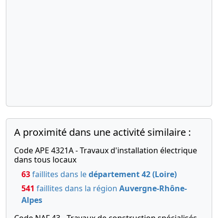
du délai de
la tenue de
l'assemblée
générale
05-
Ordonnance
07-
du
2021
président
Prorogation
du délai de
la tenue de
l'assemblée
générale
A proximité dans une activité similaire :
17-
Procès-
Code APE 4321A - Travaux d'installation électrique
07-
verbal
dans tous locaux
2019
d'assemblée
63
faillites dans le
département 42 (Loire)
générale
541
faillites dans la région
Auvergne-Rhône-
extraordinaire,
Alpes
Statuts
mis à jour
Code NAF 43 - Travaux de construction spécialisés