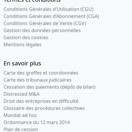
Statuts
Conditions Générales d’Utilisation (CGU)
mis à jour
Conditions Générales d’Abonnement (CGA)
Donation
Conditions Générales de Vente (CGV)
Modification
Gestion des données personnelles
des statuts
Gestion des cookies
02-
Procès-
Mentions légales
10-
verbal
2013
d'assemblée
En savoir plus
générale
extraordinaire
Carte des greffes et coordonnées
Réduction
Carte des tribunaux judiciaires
du capital
Cessation des paiements (dépôt de bilan)
Distressed M&A
06-
Attestation,
Droit des entreprises en difficulté
01-
Procès-
Glossaire des procédures collectives
2012
verbal
Mandat ad hoc
d'assemblée
Ordonnance du 12 mars 2014
générale
Plan de cession
extraordinaire,