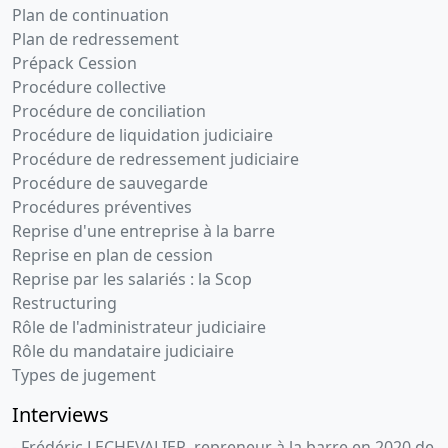
Plan de continuation
Statuts
Plan de redressement
mis à jour
Prépack Cession
Dévolution
Procédure collective
successorale
Procédure de conciliation
des parts
Modification
Procédure de liquidation judiciaire
des statuts
Procédure de redressement judiciaire
Procédure de sauvegarde
06-
Attestation,
Procédures préventives
01-
Procès-
Reprise d'une entreprise à la barre
2012
verbal
Reprise en plan de cession
d'assemblée
Reprise par les salariés : la Scop
générale
Restructuring
extraordinaire,
Rôle de l'administrateur judiciaire
Statuts
Rôle du mandataire judiciaire
mis à jour
Types de jugement
Dévolution
successorale
Interviews
des parts
- Frédéric LECHEVALIER, repreneur à la barre en 2020 de
Modification