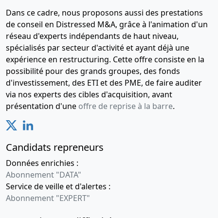
relative aux
Dans ce cadre, nous proposons aussi des prestations
dirigeants
de conseil en Distressed M&A, grâce à l'animation d'un
d'une
réseau d'experts indépendants de haut niveau,
société
spécialisés par secteur d'activité et ayant déjà une
08-
Statuts
expérience en restructuring. Cette offre consiste en la
01-
mis à jour,
possibilité pour des grands groupes, des fonds
2018
Procès-
d'investissement, des ETI et des PME, de faire auditer
verbal
via nos experts des cibles d'acquisition, avant
d'assemblée
présentation d'une
offre de reprise à la barre
.
générale
extraordinaire,
Expédition
Candidats repreneurs
d'un acte
Données enrichies :
authentique
Abonnement "DATA"
Sté
pluripersonnelle
Service de veille et d'alertes :
devient
Abonnement "EXPERT"
unipersonnelle