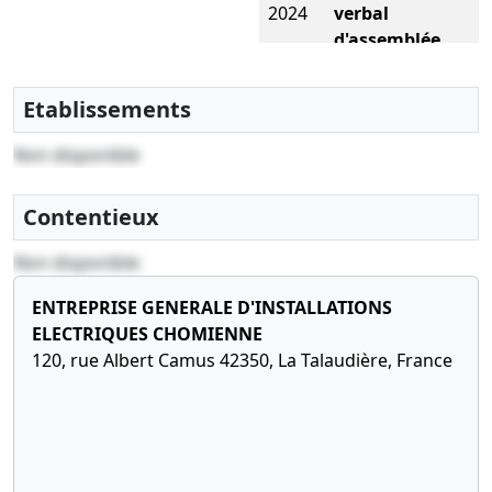
2024
verbal
d'assemblée
générale
extraordinaire
Etablissements
Réduction
du capital
Non disponible
29-
Ordonnance
09-
du
Contentieux
2022
président
Non disponible
Prorogation
du délai de
ENTREPRISE GENERALE D'INSTALLATIONS
la tenue de
l'assemblée
ELECTRIQUES CHOMIENNE
générale
120, rue Albert Camus 42350, La Talaudière, France
05-
Ordonnance
07-
du
2022
président
Prorogation