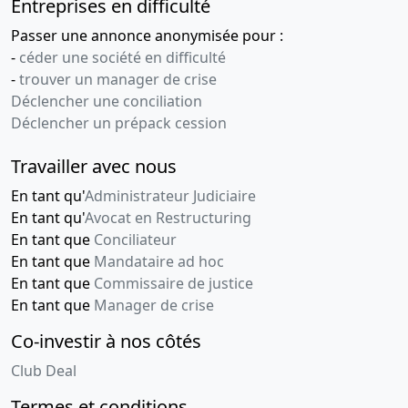
Entreprises en difficulté
27-
Procès-
11-
verbal de
Passer une annonce anonymisée pour :
2013
la
-
céder une société en difficulté
gérance,
-
trouver un manager de crise
Statuts
Déclencher une conciliation
mis à jour
Déclencher un prépack cession
Réduction
du capital
Travailler avec nous
Augmentation
En tant qu'
Administrateur Judiciaire
de capital
En tant qu'
Avocat en Restructuring
Modification
des statuts
En tant que
Conciliateur
En tant que
Mandataire ad hoc
15-
Acte
En tant que
Commissaire de justice
11-
notarié,
En tant que
Manager de crise
2013
Procès-
verbal
Co-investir à nos côtés
d'assemblée
Club Deal
générale
extraordinaire,
Termes et conditions