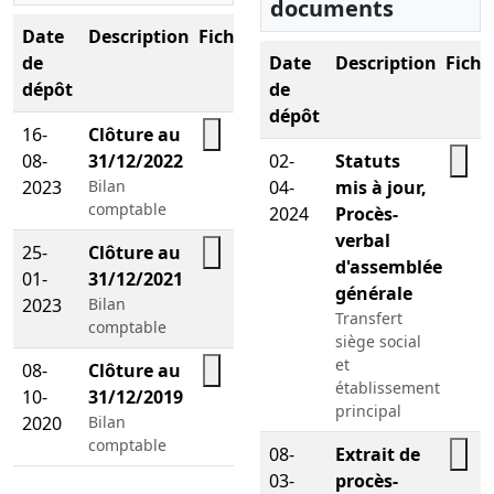
documents
Date
Description
Fichier
de
Date
Description
Fichi
dépôt
de
dépôt
16-
Clôture au
08-
31/12/2022
02-
Statuts
2023
Bilan
04-
mis à jour,
comptable
2024
Procès-
verbal
25-
Clôture au
d'assemblée
01-
31/12/2021
générale
2023
Bilan
Transfert
comptable
siège social
et
08-
Clôture au
établissement
10-
31/12/2019
principal
2020
Bilan
comptable
08-
Extrait de
03-
procès-