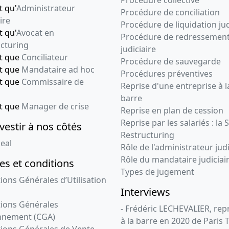
Procédure collective
t qu'
Administrateur
Procédure de conciliation
ire
Procédure de liquidation jud
t qu'
Avocat en
Procédure de redressemen
cturing
judiciaire
nt que
Conciliateur
Procédure de sauvegarde
nt que
Mandataire ad hoc
Procédures préventives
nt que
Commissaire de
Reprise d'une entreprise à l
barre
nt que
Manager de crise
Reprise en plan de cession
Reprise par les salariés : la 
vestir à nos côtés
Restructuring
eal
Rôle de l'administrateur judi
Rôle du mandataire judiciai
s et conditions
Types de jugement
ions Générales d’Utilisation
Interviews
ions Générales
- Frédéric LECHEVALIER, re
nnement (CGA)
à la barre en 2020 de Paris 