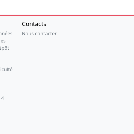
Contacts
onnées
Nous contacter
res
épôt
iculté
14