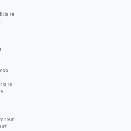
iciaire
t
a
Scop
ciaire
re
preneur
Turf