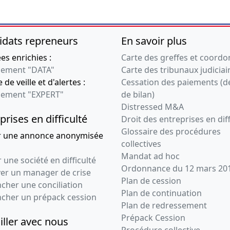
NGEMENT DE DENOMINATION -
BJET
idats repreneurs
En savoir plus
s enrichies :
Carte des greffes et coord
ement "DATA"
Carte des tribunaux judiciai
 de veille et d'alertes :
Cessation des paiements (d
ement "EXPERT"
de bilan)
Distressed M&A
prises en difficulté
Droit des entreprises en diff
Glossaire des procédures
r une annonce anonymisée
collectives
Mandat ad hoc
 une société en difficulté
Ordonnance du 12 mars 20
ver un manager de crise
Plan de cession
cher une conciliation
Plan de continuation
ncher un prépack cession
Plan de redressement
Prépack Cession
iller avec nous