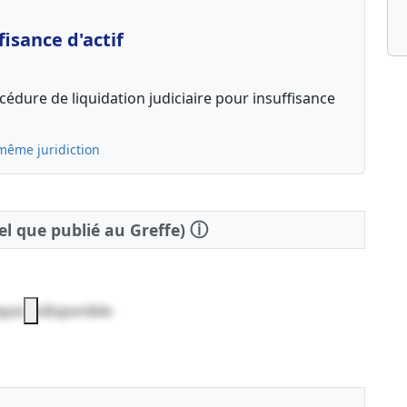
isance d'actif
édure de liquidation judiciaire pour insuffisance
même juridiction
ⓘ
tel que publié au Greffe)
que indisponible