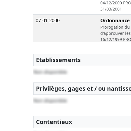
04/12/2000 PR
31/03/2001
07-01-2000
Ordonnance
Prorogation du 
d'approuver l
16/12/1999 PR
30/04/2000
15-02-1999
Procès-verba
Etablissements
extraordinair
Changement rela
Non disponible
social 30/06 , D
Privilèges, gages et / ou nantis
21-06-1996
Divers
Renouvellement(
Non disponible
, Renouvelleme
07-12-1994
Statuts const
Nomination(s) 
Contentieux
ANCIEN SIEGE 