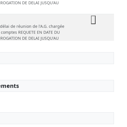
OROGATION DE DELAI JUSQU'AU
délai de réunion de l'A.G. chargée
es comptes REQUETE EN DATE DU
OROGATION DE DELAI JUSQU'AU
l d'assemblée générale
e, Statuts mis à jour
tif à la date de clôture de l'exercice
ivers
sements
s) de mandat(s) d'administrateur(s)
nt de mandat de président
itutifs
de commissaire(s) aux comptes
: 54 RUE MARY BESSEYRE 92170