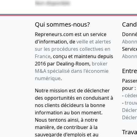
VANVES - CHA
Non disponible
EXTENSION D'O
30-11-1994
Divers
Qui sommes-nous?
Cand
14-09-1994
Divers
Repreneurs.com est un service
Donnée
d'information, de
veille et alertes
Abonn
09-07-1993
Divers
sur les procédures collectives en
Service
France
, conçu et maintenu depuis
Abonn
2016 par Dealing-Room,
broker
Entre
M&A spécialisé dans l'économie
numérique
.
Passe
pour :
Notre mission est de déclencher
-
céder
des opportunités en conduisant à
-
trou
nos clients décideurs la bonne
Déclen
information au bon moment.
Décle
Nous tentons ainsi, à notre
manière, de contribuer à la
Trava
sauvegarde d'emplois et au