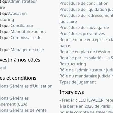
t qu'
Administrateur
Procédure de conciliation
29-05-2012
Acte sous seing
ire
Procédure de liquidation jud
privé, Décision(s)
t qu'
Avocat en
Procédure de redressemen
des associés,
cturing
judiciaire
Statuts mis à jour
nt que
Conciliateur
Procédure de sauvegarde
Cession de parts ,
nt que
Mandataire ad hoc
Procédures préventives
Changement(s) de
nt que
Commissaire de
Reprise d'une entreprise à l
gérant(s) ,
barre
nt que
Manager de crise
29-05-2012
Acte sous seing
Reprise en plan de cession
privé, Décision(s)
Reprise par les salariés : la 
vestir à nos côtés
des associés,
Restructuring
eal
Statuts mis à jour
Rôle de l'administrateur judi
Cession de parts ,
Rôle du mandataire judiciai
s et conditions
Changement(s) de
Types de jugement
gérant(s) ,
ions Générales d’Utilisation
Interviews
13-04-2011
Statuts constitutifs,
ions Générales
- Frédéric LECHEVALIER, re
Décision(s) des
nnement (CGA)
à la barre en 2020 de Paris 
associés
ions Générales de Vente
pour le compte de Xavier Ni
Constitution ,