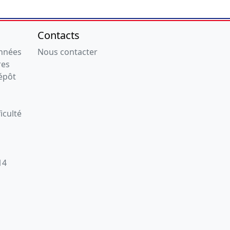
Contacts
onnées
Nous contacter
res
épôt
iculté
14