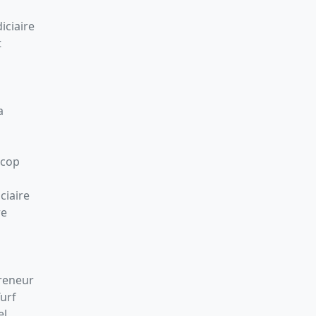
iciaire
t
a
Scop
ciaire
re
preneur
Turf
el