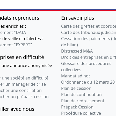
11-07-2012
Décision(s) de
l'associé unique,
idats repreneurs
En savoir plus
Statuts mis à jour
s enrichies :
Carte des greffes et coord
Augmentation du
ement "DATA"
Carte des tribunaux judiciai
capital social ,
 de veille et d'alertes :
Cessation des paiements (d
11-07-2012
Décision(s) de
ement "EXPERT"
de bilan)
l'associé unique,
Distressed M&A
Statuts mis à jour
prises en difficulté
Droit des entreprises en diff
Augmentation du
Glossaire des procédures
r une annonce anonymisée
capital social ,
collectives
Mandat ad hoc
29-05-2012
Acte sous seing
 une société en difficulté
Ordonnance du 12 mars 20
privé, Décision(s)
ver un manager de crise
Plan de cession
des associés,
cher une conciliation
Plan de continuation
Statuts mis à jour
ncher un prépack cession
Plan de redressement
Cession de parts ,
Prépack Cession
Changement(s) de
iller avec nous
gérant(s) ,
Procédure collective