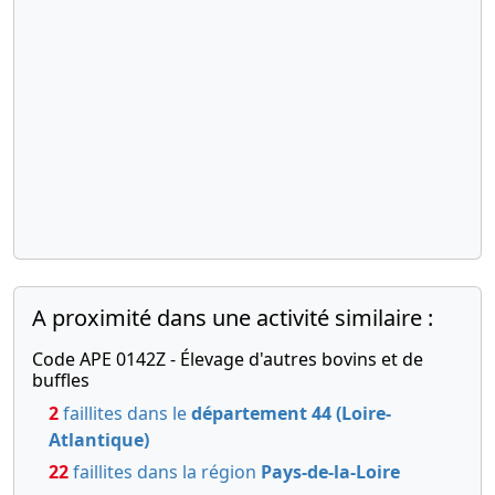
12-06-2012
Procès-verbal
d'assemblée générale
extraordinaire, Statuts
mis à jour
Augmentation du capital
social , Modification(s)
statutaire(s) ,
12-06-2012
Procès-verbal
d'assemblée générale
extraordinaire, Statuts
A proximité dans une activité similaire :
mis à jour
Augmentation du capital
Code APE 0142Z - Élevage d'autres bovins et de
social , Modification(s)
buffles
statutaire(s) ,
2
faillites dans le
département 44 (Loire-
24-02-2011
Statuts constitutifs
Atlantique)
Formation de société civile ,
22
faillites dans la région
Pays-de-la-Loire
Nomination de co-gérant