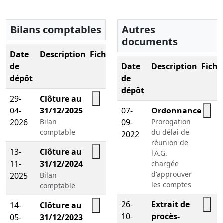
Bilans comptables
Autres
documents
Date
Description
Fichier
de
Date
Description
Fichi
dépôt
de
dépôt
29-
Clôture au
04-
31/12/2025
07-
Ordonnance
2026
Bilan
09-
Prorogation
comptable
du délai de
2022
réunion de
13-
Clôture au
l'A.G.
11-
31/12/2024
chargée
d'approuver
2025
Bilan
les comptes
comptable
26-
Extrait de
14-
Clôture au
10-
procès-
05-
31/12/2023