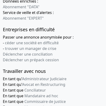
Données enrichies :
Abonnement "DATA"
14-
Statuts
Service de veille et d'alertes :
02-
constitutifs
Abonnement "EXPERT"
2011
Entreprises en difficulté
14-
Statuts
02-
constitutifs
Passer une annonce anonymisée pour :
2011
-
céder une société en difficulté
-
trouver un manager de crise
14-
Statuts
Déclencher une conciliation
02-
constitutifs
Déclencher un prépack cession
2011
Travailler avec nous
30-
PV ayant
11-
décidé et
En tant qu'
Administrateur Judiciaire
-0001
constaté
En tant qu'
Avocat en Restructuring
la
En tant que
Conciliateur
modification
En tant que
Mandataire ad hoc
enregistrée,
En tant que
Commissaire de justice
certifié