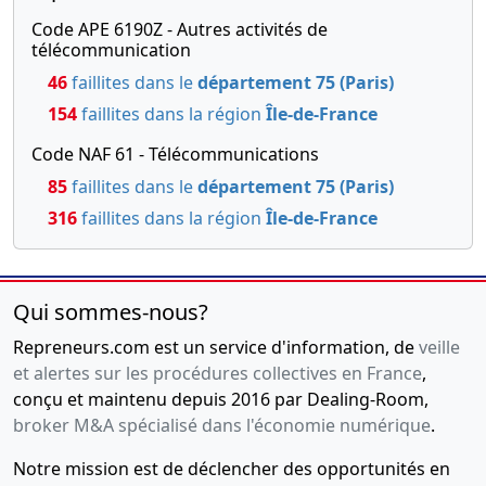
01-
verbal
Code APE 6190Z - Autres activités de
télécommunication
2016
d'assemblée
générale
46
faillites dans le
département 75 (Paris)
extraordinaire,
154
faillites dans la région
Île-de-France
Statuts
Code NAF 61 - Télécommunications
mis à jour
Changement
85
faillites dans le
département 75 (Paris)
de la
316
faillites dans la région
Île-de-France
dénomination
sociale
THECALLR ,
Modification(s)
Qui sommes-nous?
statutaire(s)
,
Repreneurs.com est un service d'information, de
veille
et alertes sur les procédures collectives en France
,
22-
Procès-
conçu et maintenu depuis 2016 par Dealing-Room,
08-
verbal
broker M&A spécialisé dans l'économie numérique
.
2014
d'assemblée
générale
Notre mission est de déclencher des opportunités en
extraordinaire,