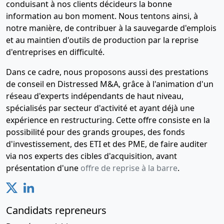
conduisant à nos clients décideurs la bonne
Statuts
information au bon moment. Nous tentons ainsi, à
mis à jour
notre manière, de contribuer à la sauvegarde d'emplois
Augmentation
et au maintien d'outils de production par la reprise
du capital
d'entreprises en difficulté.
social ,
Modification(s)
Dans ce cadre, nous proposons aussi des prestations
statutaire(s)
de conseil en Distressed M&A, grâce à l'animation d'un
,
réseau d'experts indépendants de haut niveau,
30-
Statuts
spécialisés par secteur d'activité et ayant déjà une
07-
mis à jour
expérience en restructuring. Cette offre consiste en la
2012
possibilité pour des grands groupes, des fonds
d'investissement, des ETI et des PME, de faire auditer
30-
Statuts
via nos experts des cibles d'acquisition, avant
07-
mis à jour
présentation d'une
offre de reprise à la barre
.
2012
30-
Statuts
07-
mis à jour
Candidats repreneurs
2012