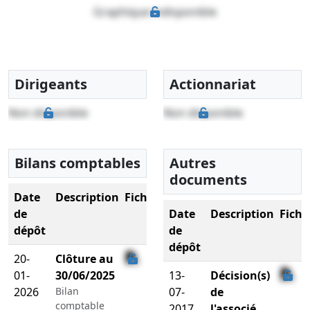
Graphique indisponible
Dirigeants
Actionnariat
Non disponible
Non disponible
Bilans comptables
Autres
documents
Date
Description
Fichier
de
Date
Description
Fichi
dépôt
de
dépôt
20-
Clôture au
01-
30/06/2025
13-
Décision(s)
2026
Bilan
07-
de
comptable
2017
l'associé