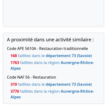
11-
statuts
-0001
mis à jour
30-
PV ayant
11-
décidé et
-0001
constaté
la
A proximité dans une activité similaire :
modification
enregistrée,
Code APE 5610A - Restauration traditionnelle
certifié
168
faillites dans le
département 73 (Savoie)
conforme
1763
faillites dans la région
Auvergne-Rhône-
par le
Alpes
représentant
légal
Code NAF 56 - Restauration
319
faillites dans le
département 73 (Savoie)
3776
faillites dans la région
Auvergne-Rhône-
Alpes