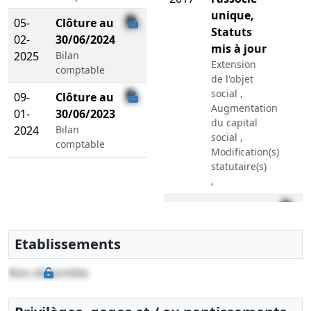
unique,
05-
Clôture au
Statuts
02-
30/06/2024
mis à jour
2025
Bilan
Extension
comptable
de l'objet
social ,
09-
Clôture au
Augmentation
01-
30/06/2023
du capital
2024
Bilan
social ,
comptable
Modification(s)
statutaire(s)
,
05-
Statuts
11-
constitutifs,
2010
Rapport
Etablissements
du
Non disponible
commissaire
aux
apports