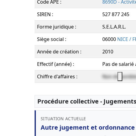
Code APE :
8690D - Activi
SIREN :
527 877 245
Forme juridique :
S.E.L.A.R.L.
Siège social :
06000
NICE / 
Année de création :
2010
Effectif (année) :
Pas de salarié
Chiffre d'affaires :
Non disponibl
Procédure collective - Jugement
SITUATION ACTUELLE
Autre jugement et ordonnance