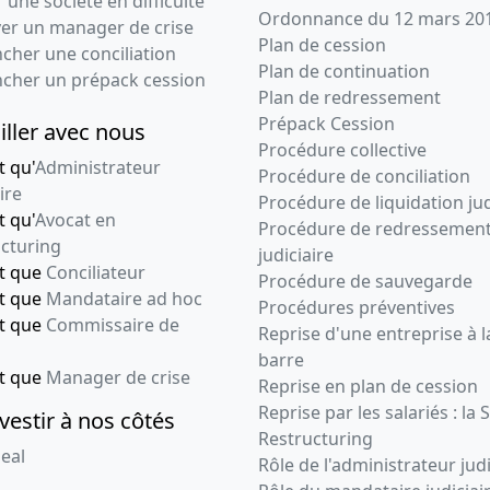
 une société en difficulté
Ordonnance du 12 mars 20
ver un manager de crise
Plan de cession
cher une conciliation
Plan de continuation
ncher un prépack cession
Plan de redressement
Prépack Cession
iller avec nous
Procédure collective
t qu'
Administrateur
Procédure de conciliation
ire
Procédure de liquidation jud
t qu'
Avocat en
Procédure de redressemen
cturing
judiciaire
nt que
Conciliateur
Procédure de sauvegarde
nt que
Mandataire ad hoc
Procédures préventives
nt que
Commissaire de
Reprise d'une entreprise à l
barre
nt que
Manager de crise
Reprise en plan de cession
Reprise par les salariés : la 
vestir à nos côtés
Restructuring
eal
Rôle de l'administrateur judi