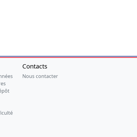
Contacts
onnées
Nous contacter
res
épôt
iculté