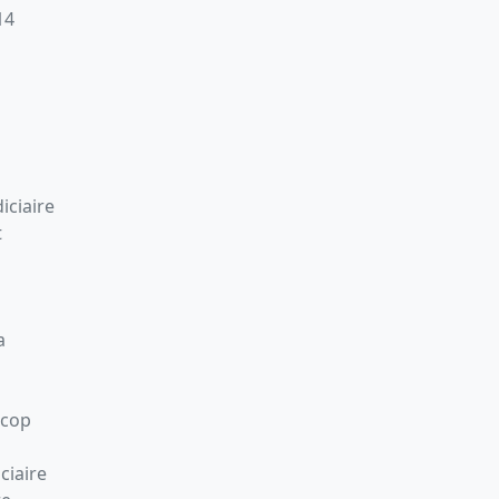
14
iciaire
t
a
Scop
ciaire