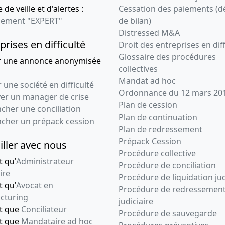
 de veille et d'alertes :
Cessation des paiements (d
ement "EXPERT"
de bilan)
Distressed M&A
prises en difficulté
Droit des entreprises en diff
Glossaire des procédures
r une annonce anonymisée
collectives
Mandat ad hoc
 une société en difficulté
Ordonnance du 12 mars 20
ver un manager de crise
Plan de cession
cher une conciliation
Plan de continuation
ncher un prépack cession
Plan de redressement
Prépack Cession
iller avec nous
Procédure collective
t qu'
Administrateur
Procédure de conciliation
ire
Procédure de liquidation jud
t qu'
Avocat en
Procédure de redressemen
cturing
judiciaire
nt que
Conciliateur
Procédure de sauvegarde
nt que
Mandataire ad hoc