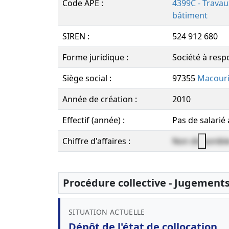
Code APE :
4399C - Trava
bâtiment
SIREN :
524 912 680
Forme juridique :
Société à respo
Siège social :
97355
Macouri
Année de création :
2010
Effectif (année) :
Pas de salarié
Chiffre d'affaires :
Non disponibl
Procédure collective - Jugement
SITUATION ACTUELLE
Dépôt de l'état de collocation