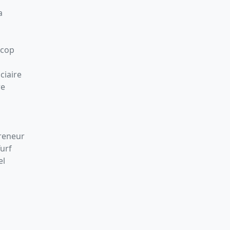
a
Scop
ciaire
re
preneur
Turf
el