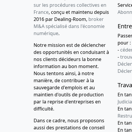
sur les procédures collectives en
Service
France
, conçu et maintenu depuis
Abonn
2016 par Dealing-Room,
broker
Entre
M&A spécialisé dans l'économie
numérique
.
Passe
pour :
Notre mission est de déclencher
-
céder
des opportunités en conduisant à
-
trou
nos clients décideurs la bonne
Déclen
information au bon moment.
Décle
Nous tentons ainsi, à notre
manière, de contribuer à la
Trava
sauvegarde d'emplois et au
maintien d'outils de production
En tan
par la reprise d'entreprises en
Judicia
difficulté.
En tan
Restru
Dans ce cadre, nous proposons
En ta
aussi des prestations de conseil
En ta