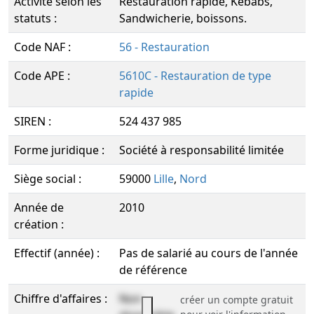
Activité selon les
Restauration rapide, Kébabs,
statuts :
Sandwicherie, boissons.
Code NAF :
56 - Restauration
Code APE :
5610C - Restauration de type
rapide
SIREN :
524 437 985
Forme juridique :
Société à responsabilité limitée
Siège social :
59000
Lille
,
Nord
Année de
2010
création :
Effectif (année) :
Pas de salarié au cours de l'année
de référence
Chiffre d'affaires :
Non
créer un compte gratuit