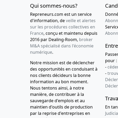
Qui sommes-nous?
Cand
Repreneurs.com est un service
Donnée
d'information, de
veille et alertes
Abonn
sur les procédures collectives en
Service
France
, conçu et maintenu depuis
Abonn
2016 par Dealing-Room,
broker
Entre
M&A spécialisé dans l'économie
numérique
.
Passe
pour :
Notre mission est de déclencher
-
céder
des opportunités en conduisant à
-
trou
nos clients décideurs la bonne
Déclen
information au bon moment.
Décle
Nous tentons ainsi, à notre
manière, de contribuer à la
Trava
sauvegarde d'emplois et au
maintien d'outils de production
En tan
par la reprise d'entreprises en
Judicia