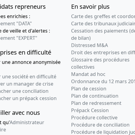
idats repreneurs
En savoir plus
s enrichies :
Carte des greffes et coord
ement "DATA"
Carte des tribunaux judiciai
 de veille et d'alertes :
Cessation des paiements (d
ement "EXPERT"
de bilan)
Distressed M&A
prises en difficulté
Droit des entreprises en diff
Glossaire des procédures
r une annonce anonymisée
collectives
Mandat ad hoc
 une société en difficulté
Ordonnance du 12 mars 20
ver un manager de crise
Plan de cession
cher une conciliation
Plan de continuation
ncher un prépack cession
Plan de redressement
Prépack Cession
iller avec nous
Procédure collective
t qu'
Administrateur
Procédure de conciliation
ire
Procédure de liquidation jud