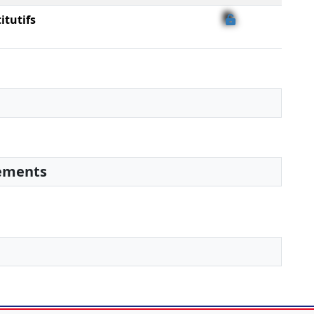
itutifs
sements