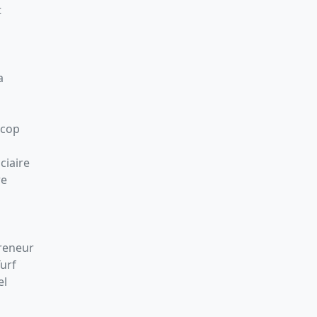
t
a
Scop
ciaire
re
preneur
Turf
el