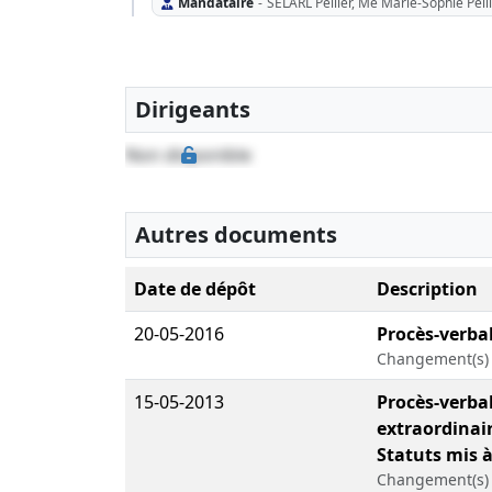
Mandataire
-
SELARL Pellier, Me Marie-Sophie Pell
Dirigeants
Non disponible
Autres documents
Date de dépôt
Description
20-05-2016
Procès-verba
Changement(s) 
15-05-2013
Procès-verba
extraordinair
Statuts mis à
Changement(s) d