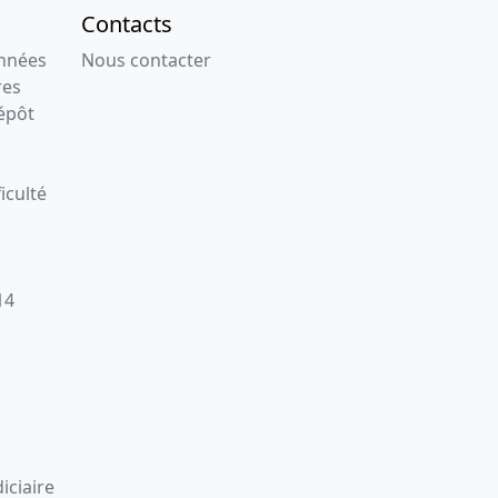
Contacts
onnées
Nous contacter
res
épôt
iculté
14
iciaire