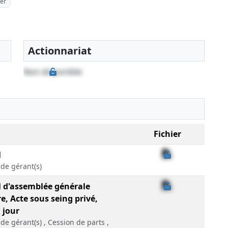
ier
Actionnariat
Non disponible
Fichier
l
de gérant(s)
l d'assemblée générale
e, Acte sous seing privé,
 jour
e gérant(s) , Cession de parts ,