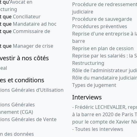
t qu'
Avocat en
Procédure de redressemen
cturing
judiciaire
nt que
Conciliateur
Procédure de sauvegarde
nt que
Mandataire ad hoc
Procédures préventives
nt que
Commissaire de
Reprise d'une entreprise à l
barre
nt que
Manager de crise
Reprise en plan de cession
Reprise par les salariés : la 
vestir à nos côtés
Restructuring
eal
Rôle de l'administrateur judi
Rôle du mandataire judiciai
s et conditions
Types de jugement
ions Générales d’Utilisation
Interviews
ions Générales
- Frédéric LECHEVALIER, re
nnement (CGA)
à la barre en 2020 de Paris 
ions Générales de Vente
pour le compte de Xavier Ni
- Toutes les interviews
on des données