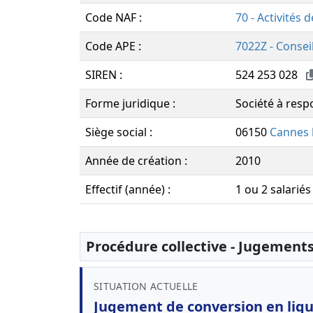
Code NAF :
70 - Activités 
Code APE :
7022Z - Conseil
SIREN :
524 253 028
Forme juridique :
Société à respo
Siège social :
06150
Cannes 
Année de création :
2010
Effectif (année) :
1 ou 2 salariés
Procédure collective - Jugement
SITUATION ACTUELLE
Jugement de conversion en liqui