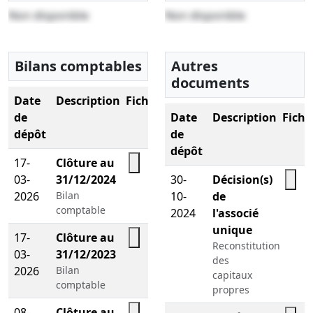
Non disponible
Non disponible
Bilans comptables
Autres
documents
Date
Description
Fichier
de
Date
Description
Fichi
dépôt
de
dépôt
17-
Clôture au
03-
31/12/2024
30-
Décision(s)
2026
Bilan
10-
de
comptable
2024
l'associé
unique
17-
Clôture au
Reconstitution
03-
31/12/2023
des
2026
Bilan
capitaux
comptable
propres
08-
Clôture au