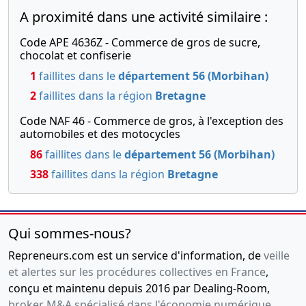
A proximité dans une activité similaire :
06-
seing
2010
privé,
Code APE 4636Z - Commerce de gros de sucre,
Attestation
chocolat et confiserie
de dépôt
1
faillites dans le
département 56 (Morbihan)
des fonds
2
faillites dans la région
Bretagne
et liste
des
Code NAF 46 - Commerce de gros, à l'exception des
souscripteurs
automobiles et des motocycles
Constitution
86
faillites dans le
département 56 (Morbihan)
,
338
faillites dans la région
Bretagne
07-
Acte sous
06-
seing
2010
privé,
Qui sommes-nous?
Attestation
de dépôt
Repreneurs.com est un service d'information, de
veille
des fonds
et alertes sur les procédures collectives en France
,
et liste
conçu et maintenu depuis 2016 par Dealing-Room,
des
broker M&A spécialisé dans l'économie numérique
.