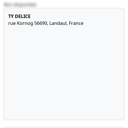
08-
31/12/2018
Non disponible
Modification
2019
Bilan
de la date
comptable
TY DELICE
du premier
rue Kornog 56690, Landaul, France
exercice
16-
Clôture au
social ,
07-
31/12/2017
2018
Bilan
01-
Procès-
comptable
02-
verbal
2011
d'assemblée,
11-
Clôture au
Statuts
07-
31/12/2016
mis à jour
2017
Bilan
Modification(s)
comptable
statutaire(s)
,
Modification
de la date
du premier
exercice
social ,
07-
Acte sous