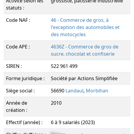
Activité selon les
grossiste, pâtisserie industrielle
statuts :
Code NAF :
46 - Commerce de gros, à
l'exception des automobiles et
des motocycles
Code APE :
4636Z - Commerce de gros de
sucre, chocolat et confiserie
SIREN :
522 961 499
Forme juridique :
Société par Actions Simplifiée
Siège social :
56690
Landaul
,
Morbihan
Année de
2010
création :
Effectif (année) :
6 à 9 salariés (2023)