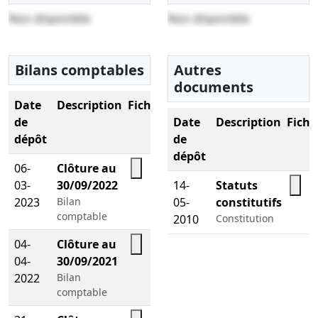
Non disponible
Non disponible
Bilans comptables
Autres
documents
Date
Description
Fichier
de
Date
Description
Fichi
dépôt
de
dépôt
06-
Clôture au
03-
30/09/2022
14-
Statuts
2023
Bilan
05-
constitutifs
comptable
2010
Constitution
04-
Clôture au
04-
30/09/2021
2022
Bilan
comptable