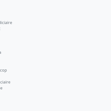
iciaire
t
a
Scop
ciaire
re