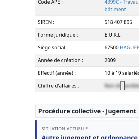
Code APE :
4399C - Trava
bâtiment
SIREN :
518 407 895
Forme juridique :
E.U.R.L.
Siège social :
67500
HAGUE
Année de création :
2009
Effectif (année) :
10 à 19 salarié
Chiffre d'affaires :
Non disponibl
Procédure collective - Jugement
SITUATION ACTUELLE
Autre jugement et ordonnance