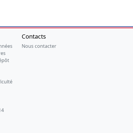
Contacts
onnées
Nous contacter
res
épôt
iculté
14