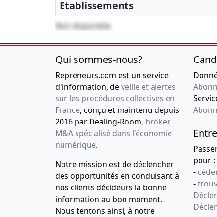
Etablissements
15-06-2017
Clôture au
31/12/2014
Non disponible
Bilan comptable
Qui sommes-nous?
Cand
Repreneurs.com est un service
Donnée
d'information, de
veille et alertes
Abonn
sur les procédures collectives en
Service
France
, conçu et maintenu depuis
Abonn
2016 par Dealing-Room,
broker
Entre
M&A spécialisé dans l'économie
numérique
.
Passe
pour :
Notre mission est de déclencher
-
céder
des opportunités en conduisant à
-
trou
nos clients décideurs la bonne
Déclen
information au bon moment.
Décle
Nous tentons ainsi, à notre