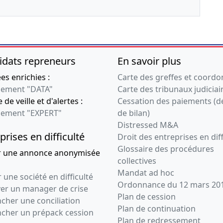
Modification(s)
statutaire(s) ,
06-11-2012
Statuts mis à jour
idats repreneurs
En savoir plus
05-01-2010
STATUTS
Statuts
s enrichies :
Carte des greffes et coord
ement "DATA"
Carte des tribunaux judiciai
05-01-2010
Acte sous seing
 de veille et d'alertes :
Cessation des paiements (d
privé
ement "EXPERT"
de bilan)
Constitution
Distressed M&A
prises en difficulté
Droit des entreprises en diff
Glossaire des procédures
r une annonce anonymisée
collectives
Mandat ad hoc
 une société en difficulté
Ordonnance du 12 mars 20
ver un manager de crise
Plan de cession
cher une conciliation
Plan de continuation
ncher un prépack cession
Plan de redressement