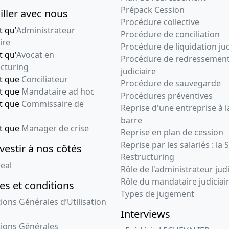
Prépack Cession
iller avec nous
Procédure collective
t qu'
Administrateur
Procédure de conciliation
ire
Procédure de liquidation jud
t qu'
Avocat en
Procédure de redressemen
cturing
judiciaire
nt que
Conciliateur
Procédure de sauvegarde
nt que
Mandataire ad hoc
Procédures préventives
nt que
Commissaire de
Reprise d'une entreprise à l
barre
nt que
Manager de crise
Reprise en plan de cession
Reprise par les salariés : la 
vestir à nos côtés
Restructuring
eal
Rôle de l'administrateur judi
Rôle du mandataire judiciai
s et conditions
Types de jugement
ions Générales d’Utilisation
Interviews
ions Générales