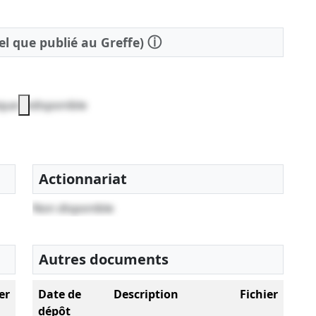
ⓘ
tel que publié au Greffe)
que indisponible
Actionnariat
Non disponible
Autres documents
er
Date de
Description
Fichier
dépôt