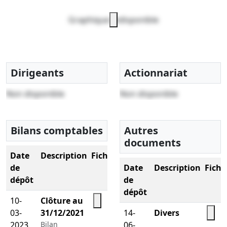
Graphique indisponible
Dirigeants
Actionnariat
Non disponible
Non disponible
Bilans comptables
Autres
documents
Date
Description
Fichier
de
Date
Description
Fichi
dépôt
de
dépôt
10-
Clôture au
03-
31/12/2021
14-
Divers
2023
Bilan
06-