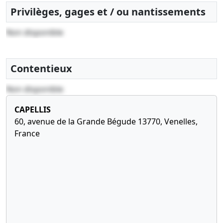
Privilèges, gages et / ou nantissements
24-
Procès-
01-
verbal
Non disponible
2013
d'assemblée
générale
extraordinaire,
Contentieux
Statuts
mis à jour
Non disponible
de
cheminde la
CAPELLIS
loube 13650
60, avenue de la Grande Bégude 13770, Venelles,
Meyrargues
France
,
02-
Acte sous
12-
seing
2009
privé
Constitution
30-
Procès-