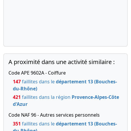
11-
verbal
-0001
décidant
de la mise
à jour des
statuts
30-
Copie des
11-
statuts
-0001
mis à jour
A proximité dans une activité similaire :
Code APE 9602A - Coiffure
147
faillites dans le
département 13 (Bouches-
du-Rhône)
421
faillites dans la région
Provence-Alpes-Côte
d'Azur
Code NAF 96 - Autres services personnels
351
faillites dans le
département 13 (Bouches-
du-Rhône)