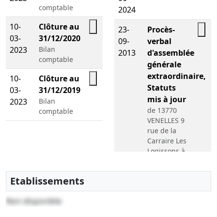
comptable
2024
10-
Clôture au
23-
Procès-
03-
31/12/2020
09-
verbal
2023
Bilan
2013
d'assemblée
comptable
générale
extraordinaire,
10-
Clôture au
Statuts
03-
31/12/2019
mis à jour
2023
Bilan
de 13770
comptable
VENELLES 9
rue de la
Carraire Les
Logissons à
13770
VENELLES
Etablissements
60 avenue
de la
Non disponible
Grande
Bégude ,