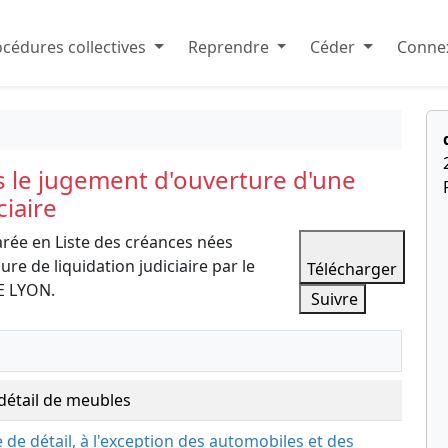
cédures collectives
Reprendre
Céder
Connex
s le jugement d'ouverture d'une
ciaire
arée en Liste des créances nées
e de liquidation judiciaire par le
Télécharger
E LYON.
Suivre
étail de meubles
de détail, à l'exception des automobiles et des