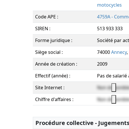
motocycles
Code APE :
4759A - Comme
SIREN :
513 933 333
Forme juridique :
Société par ac
Siège social :
74000
Annecy
,
Année de création :
2009
Effectif (année) :
Pas de salarié
Site Internet :
Non disponibl
Chiffre d'affaires :
Non disponibl
Procédure collective - Jugement