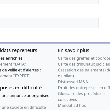
du statut particulier
09-04-2021
Rapport du
commissaire à la
transformation
Modification de la
forme juridique ou du
statut particulier
03-08-2011
Statuts mis à jour,
idats repreneurs
En savoir plus
Acte, Procès-verbal
s enrichies :
Carte des greffes et coord
d'assemblée
ement "DATA"
Carte des tribunaux judiciai
générale
 de veille et d'alertes :
Cessation des paiements (d
extraordinaire
ement "EXPERT"
de bilan)
Sté pluripersonnelle
Distressed M&A
devient unipersonnelle
prises en difficulté
Droit des entreprises en diff
03-08-2011
Acte, Procès-verbal
Glossaire des procédures
r une annonce anonymisée
d'assemblée
collectives
générale
Mandat ad hoc
 une société en difficulté
extraordinaire,