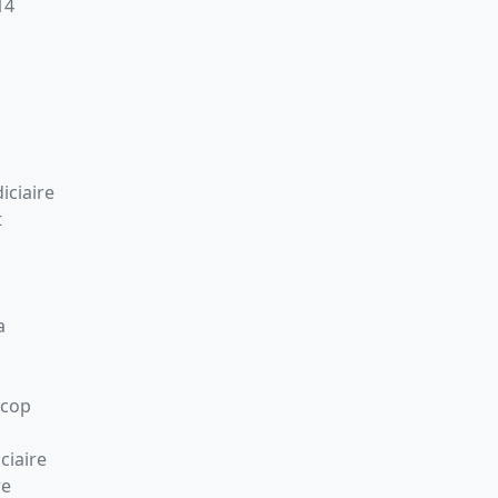
14
iciaire
t
a
Scop
ciaire
re