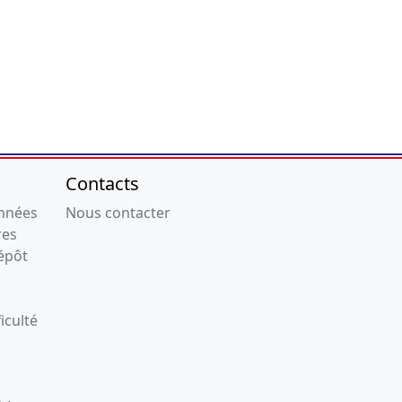
Contacts
onnées
Nous contacter
res
épôt
iculté