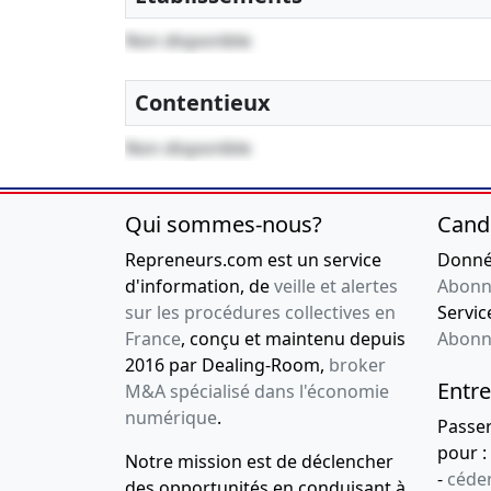
Non disponible
Contentieux
Non disponible
Qui sommes-nous?
Cand
Repreneurs.com est un service
Donnée
d'information, de
veille et alertes
Abonn
sur les procédures collectives en
Service
France
, conçu et maintenu depuis
Abonn
2016 par Dealing-Room,
broker
Entre
M&A spécialisé dans l'économie
numérique
.
Passe
pour :
Notre mission est de déclencher
-
céder
des opportunités en conduisant à