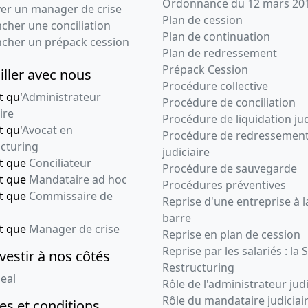
Ordonnance du 12 mars 20
ver un manager de crise
Statuts mis à jour
Plan de cession
cher une conciliation
Sté pluripersonnelle
Plan de continuation
ncher un prépack cession
devient unipersonnelle
Plan de redressement
Prépack Cession
iller avec nous
03-08-2011
Acte, Procès-verbal
Procédure collective
d'assemblée
t qu'
Administrateur
Procédure de conciliation
générale
ire
Procédure de liquidation jud
extraordinaire,
t qu'
Avocat en
Procédure de redressemen
Statuts mis à jour
cturing
judiciaire
Sté pluripersonnelle
nt que
Conciliateur
Procédure de sauvegarde
devient unipersonnelle
nt que
Mandataire ad hoc
Procédures préventives
nt que
Commissaire de
09-07-2009
Procès-verbal
Reprise d'une entreprise à l
d'assemblée
barre
nt que
Manager de crise
générale, Statuts
Reprise en plan de cession
constitutifs
Reprise par les salariés : la 
vestir à nos côtés
Constitution d'une
Restructuring
société commerciale
eal
Rôle de l'administrateur judi
suite à achat
Rôle du mandataire judiciai
s et conditions