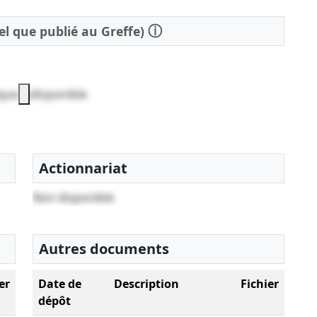
ⓘ
tel que publié au Greffe)
que indisponible
Actionnariat
Non disponible
Autres documents
er
Date de
Description
Fichier
dépôt