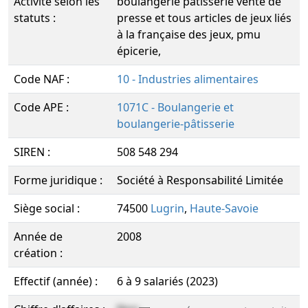
Activité selon les
boulangerie patisserie vente de
statuts :
presse et tous articles de jeux liés
à la française des jeux, pmu
épicerie,
Code NAF :
10 - Industries alimentaires
Code APE :
1071C - Boulangerie et
boulangerie-pâtisserie
SIREN :
508 548 294
Forme juridique :
Société à Responsabilité Limitée
Siège social :
74500
Lugrin
,
Haute-Savoie
Année de
2008
création :
Effectif (année) :
6 à 9 salariés (2023)