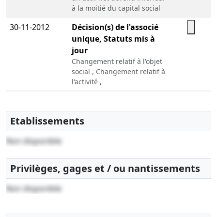
à la moitié du capital social
30-11-2012
Décision(s) de l'associé
unique, Statuts mis à
jour
Changement relatif à l'objet
social , Changement relatif à
l'activité ,
20-07-2010
Décision(s) de l'associé
unique
Etablissements
Changement(s) de gérant(s)
Non disponible
20-01-2009
Acte notarié, Procès-
verbal d'assemblée
Constitution , Nomination(s)
Privilèges, gages et / ou nantissements
de gérant(s)
Non disponible