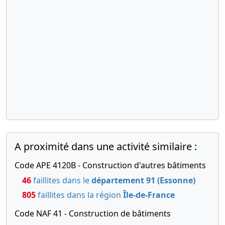
8 avenue
Emile
Aillaud
91350
GRIGNY ,
Modification(s)
statutaire(s)
,
30-
Procès-
07-
verbal
2012
d'assemblée
générale
A proximité dans une activité similaire :
mixte,
Statuts
Code APE 4120B - Construction d'autres bâtiments
mis à jour
46
faillites dans le
département 91 (Essonne)
anciennement
: 13 rue des
805
faillites dans la région
Île-de-France
Ateliers
Code NAF 41 - Construction de bâtiments
91350