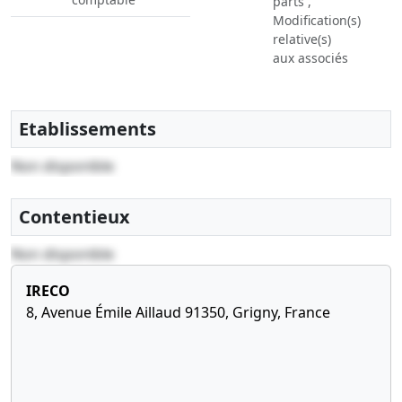
parts ,
Modification(s)
relative(s)
aux associés
,
Modification(s)
statutaire(s)
Etablissements
,
Non disponible
30-
Procès-
07-
verbal
2012
d'assemblée
Contentieux
générale
Non disponible
mixte,
Statuts
IRECO
mis à jour
8, Avenue Émile Aillaud 91350, Grigny, France
anciennement
: 13 rue des
Ateliers
91350
GRIGNY au