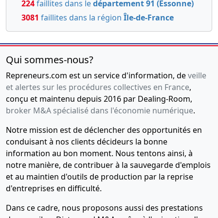
GRIGNY au
224
faillites dans le
département 91 (Essonne)
8 avenue
3081
faillites dans la région
Île-de-France
Emile
Aillaud
91350
GRIGNY ,
Qui sommes-nous?
Modification(s)
statutaire(s)
Repreneurs.com est un service d'information, de
veille
,
et alertes sur les procédures collectives en France
,
conçu et maintenu depuis 2016 par Dealing-Room,
11-
Statuts
broker M&A spécialisé dans l'économie numérique
.
02-
constitutifs,
2008
Déclaration
Notre mission est de déclencher des opportunités en
de
conduisant à nos clients décideurs la bonne
souscription
information au bon moment. Nous tentons ainsi, à
et de
notre manière, de contribuer à la sauvegarde d'emplois
versement
et au maintien d'outils de production par la reprise
ACTE SSP ,
d'entreprises en difficulté.
Dans ce cadre, nous proposons aussi des prestations