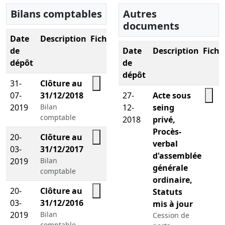
Bilans comptables
Autres
documents
Date
Description
Fichier
de
Date
Description
Fichi
dépôt
de
dépôt
31-
Clôture au
07-
31/12/2018
27-
Acte sous
2019
Bilan
12-
seing
comptable
2018
privé,
Procès-
20-
Clôture au
verbal
03-
31/12/2017
d'assemblée
2019
Bilan
générale
comptable
ordinaire,
20-
Clôture au
Statuts
03-
31/12/2016
mis à jour
2019
Bilan
Cession de
comptable