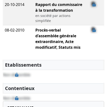
20-10-2014
Rapport du commissaire
à la transformation
en société par actions
simplifiée
08-02-2010
Procès-verbal
d'assemblée générale
extraordinaire, Acte
modificatif, Statuts mis
à jour
, entre mr Pierre-Nicolas
KIERES et melle Patricia
Etablissements
FAGGIANO , entre mr
Guillaume HENRIOT et mr
Non disponible
Pierre-Nicolas KIERES
Contentieux
08-02-2010
Procès-verbal
d'assemblée générale
Non disponible
extraordinaire, Acte
modificatif, Statuts mis