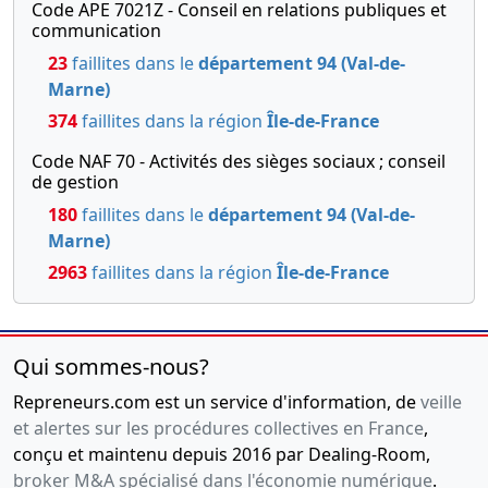
extraordinaire, Acte
Code APE 7021Z - Conseil en relations publiques et
communication
modificatif, Statuts mis
à jour
23
faillites dans le
département 94 (Val-de-
, entre mr Pierre-Nicolas
Marne)
KIERES et melle Patricia
374
faillites dans la région
Île-de-France
FAGGIANO , entre mr
Guillaume HENRIOT et mr
Code NAF 70 - Activités des sièges sociaux ; conseil
Pierre-Nicolas KIERES
de gestion
180
faillites dans le
département 94 (Val-de-
30-11--0001
Procès verbal de
Marne)
décision d'assemblée
générale
2963
faillites dans la région
Île-de-France
Qui sommes-nous?
Repreneurs.com est un service d'information, de
veille
et alertes sur les procédures collectives en France
,
conçu et maintenu depuis 2016 par Dealing-Room,
broker M&A spécialisé dans l'économie numérique
.