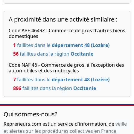
extraordinaire,
11-
31/12/2016
Statuts
2017
Bilan
mis à jour
comptable
A proximité dans une activité similaire :
Pierre
CASTANIER
Code APE 4649Z - Commerce de gros d'autres biens
et Benjamin
domestiques
CASTANIER /
1
faillites dans le
département 48 (Lozère)
ABCD
56
faillites dans la région
Occitanie
HOLDING ,
Modification(s)
Code NAF 46 - Commerce de gros, à l'exception des
statutaire(s)
automobiles et des motocycles
, Agrément
7
faillites dans le
département 48 (Lozère)
de
nouveaux
896
faillites dans la région
Occitanie
associés ,
Autorisation
de cessions
de parts
Qui sommes-nous?
sociales , ,
Repreneurs.com est un service d'information, de
ABCD
veille
HOLDING /
et alertes sur les procédures collectives en France
,