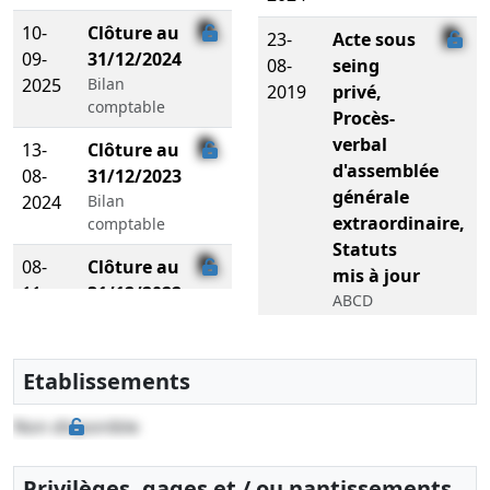
10-
Clôture au
23-
Acte sous
09-
31/12/2024
08-
seing
2025
Bilan
2019
privé,
comptable
Procès-
verbal
13-
Clôture au
d'assemblée
08-
31/12/2023
générale
2024
Bilan
extraordinaire,
comptable
Statuts
08-
Clôture au
mis à jour
11-
31/12/2022
ABCD
2023
Bilan
HOLDING /
comptable
JULIEN
MOURLHOU
Etablissements
26-
Clôture au
INVESTISSEMENTS
05-
31/12/2021
, Pierre
Non disponible
2023
Bilan
CASTANIER
comptable
et Benjamin
Privilèges, gages et / ou nantissements
CASTANIER /