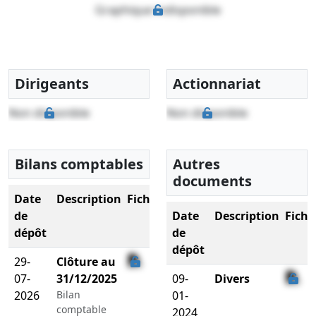
Graphique indisponible
Dirigeants
Actionnariat
Non disponible
Non disponible
Bilans comptables
Autres
documents
Date
Description
Fichier
de
Date
Description
Fichi
dépôt
de
dépôt
29-
Clôture au
07-
31/12/2025
09-
Divers
2026
Bilan
01-
comptable
2024