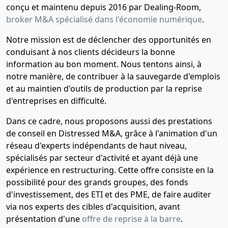
JULIEN
conçu et maintenu depuis 2016 par Dealing-Room,
MOURLHOU
broker M&A spécialisé dans l'économie numérique
.
INVESTISSEMENTS
Notre mission est de déclencher des opportunités en
31-
Acte sous
conduisant à nos clients décideurs la bonne
10-
seing
information au bon moment. Nous tentons ainsi, à
2007
privé
notre manière, de contribuer à la sauvegarde d'emplois
Constitution
et au maintien d'outils de production par la reprise
d'entreprises en difficulté.
Dans ce cadre, nous proposons aussi des prestations
de conseil en Distressed M&A, grâce à l'animation d'un
réseau d'experts indépendants de haut niveau,
spécialisés par secteur d'activité et ayant déjà une
expérience en restructuring. Cette offre consiste en la
possibilité pour des grands groupes, des fonds
d'investissement, des ETI et des PME, de faire auditer
via nos experts des cibles d'acquisition, avant
présentation d'une
offre de reprise à la barre
.