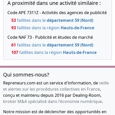
A proximité dans une activité similaire :
10-
Procès-
Code APE 7311Z - Activités des agences de publicité
12-
verbal
53
faillites dans le
département 59 (Nord)
2013
d'assemblée
Révocation
93
faillites dans la région
Hauts-de-France
d'un
Code NAF 73 - Publicité et études de marché
directeur
général
61
faillites dans le
département 59 (Nord)
107
faillites dans la région
Hauts-de-France
25-
Procès-
04-
verbal
2013
d'assemblée,
Décision(s)
Qui sommes-nous?
du
Repreneurs.com est un service d'information, de
veille
président,
et alertes sur les procédures collectives en France
,
Statuts
conçu et maintenu depuis 2016 par Dealing-Room,
mis à jour
broker M&A spécialisé dans l'économie numérique
.
08-
Procès-
Notre mission est de déclencher des opportunités en
02-
verbal