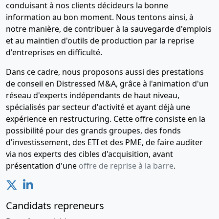
conduisant à nos clients décideurs la bonne
2013
d'assemblée,
information au bon moment. Nous tentons ainsi, à
Statuts
notre manière, de contribuer à la sauvegarde d'emplois
mis à jour
et au maintien d'outils de production par la reprise
Modifications
d'entreprises en difficulté.
relatives au
conseil
Dans ce cadre, nous proposons aussi des prestations
d'administration
de conseil en Distressed M&A, grâce à l'animation d'un
,
Augmentation
réseau d'experts indépendants de haut niveau,
du capital
spécialisés par secteur d'activité et ayant déjà une
social ,
expérience en restructuring. Cette offre consiste en la
possibilité pour des grands groupes, des fonds
29-
Procès-
d'investissement, des ETI et des PME, de faire auditer
06-
verbal
via nos experts des cibles d'acquisition, avant
2012
d'assemblée,
présentation d'une
offre de reprise à la barre
.
Statuts
mis à jour
Transfert du
siège social
Candidats repreneurs
,