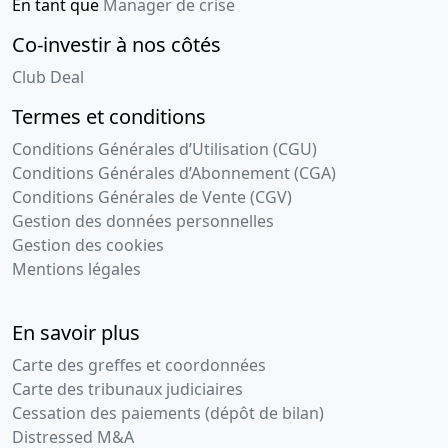
Liste des
En tant que
Manager de crise
sièges
Co-investir à nos côtés
sociaux
antérieurs,
Club Deal
Statuts
Termes et conditions
mis à jour
Transfert du
Conditions Générales d’Utilisation (CGU)
siège social
Conditions Générales d’Abonnement (CGA)
,
Conditions Générales de Vente (CGV)
Gestion des données personnelles
30-
Procès-
Gestion des cookies
06-
verbal
Mentions légales
2011
d'assemblée,
Liste des
sièges
En savoir plus
sociaux
Carte des greffes et coordonnées
antérieurs,
Carte des tribunaux judiciaires
Statuts
Cessation des paiements (dépôt de bilan)
mis à jour
Distressed M&A
Transfert du