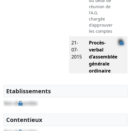
du délai de
réunion de
l'A.G.
chargée
d'approuver
les comptes
21-
Procès-
07-
verbal
2015
d'assemblée
générale
ordinaire
Nomination(s)
d'administrateur(s)
Etablissements
28-
Ordonnance
05-
du
Non disponible
2015
président
Prorogation
Contentieux
du délai de
réunion de