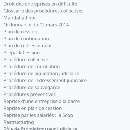
Droit des entreprises en difficulté
siège social
,
Glossaire des procédures collectives
Mandat ad hoc
30-
Procès-
Ordonnance du 12 mars 2014
06-
verbal
Plan de cession
2011
d'assemblée,
Plan de continuation
Liste des
Plan de redressement
sièges
Prépack Cession
sociaux
Procédure collective
antérieurs,
Procédure de conciliation
Statuts
Procédure de liquidation judiciaire
mis à jour
Procédure de redressement judiciaire
Transfert du
Procédure de sauvegarde
siège social
Procédures préventives
,
Reprise d'une entreprise à la barre
07-
Divers
Reprise en plan de cession
02-
Reprise par les salariés : la Scop
2011
Restructuring
Rôle de l'administrateur judiciaire