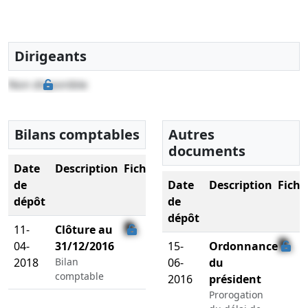
Dirigeants
Non disponible
Bilans comptables
Autres
documents
Date
Description
Fichier
de
Date
Description
Fichi
dépôt
de
dépôt
11-
Clôture au
04-
31/12/2016
15-
Ordonnance
2018
Bilan
06-
du
comptable
2016
président
Prorogation