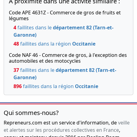
A proximité dans une activité similaire :
cèdent la
nue
Code APE 4631Z - Commerce de gros de fruits et
propriété
légumes
23-
Acte sous
4
faillites dans le
département 82 (Tarn-et-
05-
seing
Garonne)
2007
privé
48
faillites dans la région
Occitanie
Constitution
Code NAF 46 - Commerce de gros, à l'exception des
30-
Acte sous
automobiles et des motocycles
11-
seing
37
faillites dans le
département 82 (Tarn-et-
-0001
privé de
Garonne)
modification
896
faillites dans la région
Occitanie
de la
répartition
des parts
sociales
Qui sommes-nous?
(cession,
Repreneurs.com est un service d'information, de
veille
donation)
et alertes sur les procédures collectives en France
,