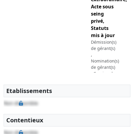
Acte sous
seing
privé,
Statuts
mis à jour
Démission(s)
de gérant(s)
,
Nomination(s)
de gérant(s)
, Cession de
parts ,
Etablissements
22-
Acte sous
02-
seing
Non disponible
2011
privé
Cession de
Contentieux
parts , Mme
Martine
AVISSE cède
Non disponible