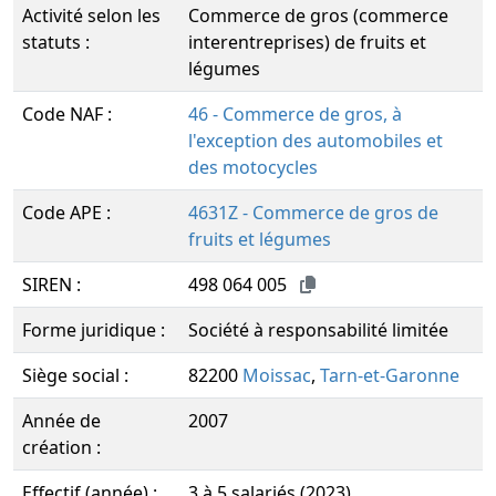
Activité selon les
Commerce de gros (commerce
statuts :
interentreprises) de fruits et
légumes
Code NAF :
46 - Commerce de gros, à
l'exception des automobiles et
des motocycles
Code APE :
4631Z - Commerce de gros de
fruits et légumes
SIREN :
498 064 005
Forme juridique :
Société à responsabilité limitée
Siège social :
82200
Moissac
,
Tarn-et-Garonne
Année de
2007
création :
Effectif (année) :
3 à 5 salariés (2023)