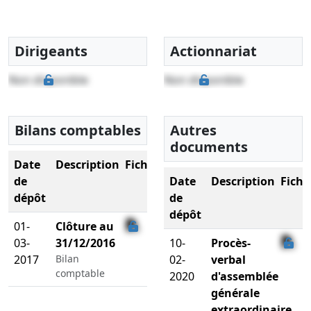
Dirigeants
Actionnariat
Non disponible
Non disponible
Bilans comptables
Autres
documents
Date
Description
Fichier
de
Date
Description
Fichi
dépôt
de
dépôt
01-
Clôture au
03-
31/12/2016
10-
Procès-
2017
Bilan
02-
verbal
comptable
2020
d'assemblée
générale
extraordinaire,