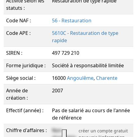
Activité selon les
Restauration de type rapide
statuts :
Code NAF :
56 - Restauration
Code APE :
5610C - Restauration de type
rapide
SIREN :
497 729 210
Forme juridique :
Société à responsabilité limitée
Siège social :
16000
Angoulême
,
Charente
Année de
2007
création :
Effectif (année) :
Pas de salarié au cours de l'année
de référence
Chiffre d'affaires :
Non
créer un compte gratuit