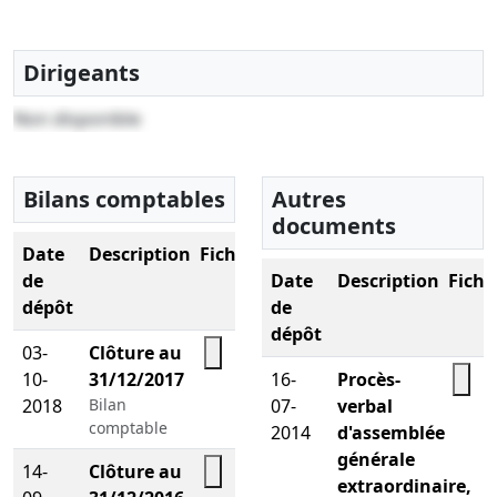
Dirigeants
Non disponible
Bilans comptables
Autres
documents
Date
Description
Fichier
de
Date
Description
Fichi
dépôt
de
dépôt
03-
Clôture au
10-
31/12/2017
16-
Procès-
2018
Bilan
07-
verbal
comptable
2014
d'assemblée
générale
14-
Clôture au
extraordinaire,