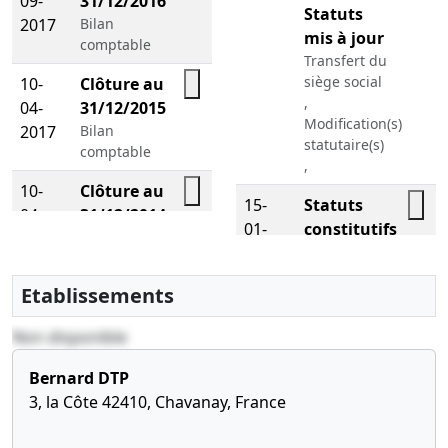
09-
31/12/2016
Statuts
2017
Bilan
mis à jour
comptable
Transfert du
siège social
10-
Clôture au
,
04-
31/12/2015
Modification(s)
2017
Bilan
statutaire(s)
comptable
,
10-
Clôture au
15-
Statuts
04-
31/12/2014
01-
constitutifs
2017
Bilan
2007
Constitution
comptable
Etablissements
Non disponible
Bernard DTP
3, la Côte 42410, Chavanay, France