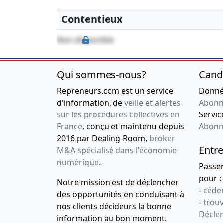
21-12-2011
Divers
Contentieux
21-12-2011
Divers
Non disponible
21-12-2011
Divers
26-01-2011
Divers
Qui sommes-nous?
Cand
13-12-2010
Divers
Repreneurs.com est un service
Donnée
d'information, de
veille et alertes
Abonn
24-06-2010
Divers
sur les procédures collectives en
Service
France
, conçu et maintenu depuis
Abonn
20-03-2009
Divers
2016 par Dealing-Room,
broker
22-12-2008
Divers
Entre
M&A spécialisé dans l'économie
numérique
.
Passe
08-12-2008
Divers
pour :
Notre mission est de déclencher
21-11-2008
Divers
-
céder
des opportunités en conduisant à
-
trou
nos clients décideurs la bonne
06-11-2008
Divers
Déclen
information au bon moment.