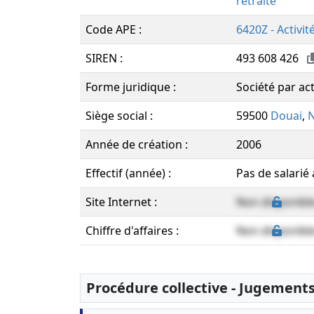
retraite
Code APE :
6420Z - Activit
SIREN :
493 608 426
Forme juridique :
Société par act
Siège social :
59500
Douai
,
Année de création :
2006
Effectif (année) :
Pas de salarié
Site Internet :
Non disponibl
Chiffre d'affaires :
Non disponibl
Procédure collective - Jugement