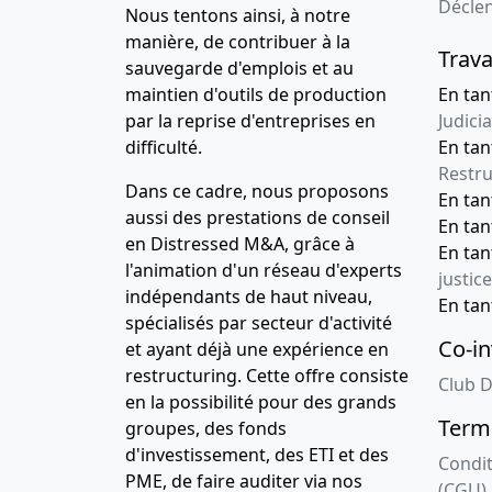
Décle
Nous tentons ainsi, à notre
21-10-2008
Divers
manière, de contribuer à la
Trava
26-06-2008
Divers
sauvegarde d'emplois et au
maintien d'outils de production
En tan
01-02-2008
Divers
par la reprise d'entreprises en
Judicia
difficulté.
En tan
28-02-2007
Divers
Restru
Dans ce cadre, nous proposons
12-01-2007
Divers
En ta
aussi des prestations de conseil
En ta
26-12-2006
Divers
en Distressed M&A, grâce à
En ta
l'animation d'un réseau d'experts
justice
indépendants de haut niveau,
En ta
spécialisés par secteur d'activité
Co-in
et ayant déjà une expérience en
restructuring. Cette offre consiste
Club D
en la possibilité pour des grands
Terme
groupes, des fonds
d'investissement, des ETI et des
Condit
PME, de faire auditer via nos
(CGU)