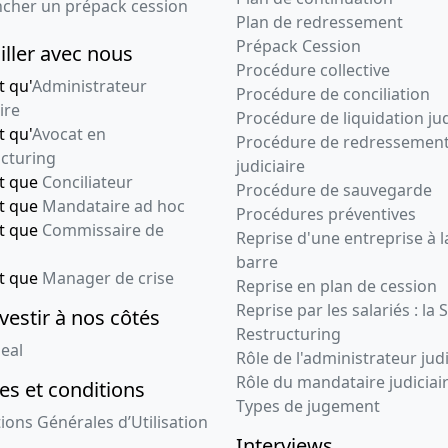
ncher un prépack cession
Plan de redressement
Prépack Cession
iller avec nous
Procédure collective
t qu'
Administrateur
Procédure de conciliation
ire
Procédure de liquidation jud
t qu'
Avocat en
Procédure de redressemen
cturing
judiciaire
nt que
Conciliateur
Procédure de sauvegarde
nt que
Mandataire ad hoc
Procédures préventives
nt que
Commissaire de
Reprise d'une entreprise à l
barre
nt que
Manager de crise
Reprise en plan de cession
Reprise par les salariés : la 
vestir à nos côtés
Restructuring
eal
Rôle de l'administrateur judi
Rôle du mandataire judiciai
s et conditions
Types de jugement
ions Générales d’Utilisation
Interviews