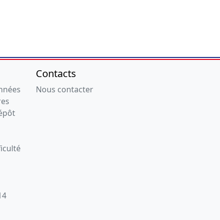
Contacts
onnées
Nous contacter
res
épôt
iculté
14