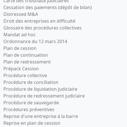
BURRASCHU , ENTRE M. D.
Carte des tribunaux judiciaires
KRIKIRIAN ET M. JP
Cessation des paiements (dépôt de bilan)
BURRASCHI , ENTRE M. J.
Distressed M&A
ARRAGON CARLE ET M. JP
Droit des entreprises en difficulté
BURRASCHI , Changement(s)
Glossaire des procédures collectives
de gérant(s) ,
Mandat ad hoc
31-01-2011
Acte modificatif, Procès-
Ordonnance du 12 mars 2014
verbal d'assemblée
Plan de cession
générale extraordinaire,
Plan de continuation
Statuts mis à jour
Plan de redressement
ENTRE M. JL CARAVAGNA ET
Prépack Cession
M. JP BURRASCHI , ENTRE
Procédure collective
M.J. SAUTEYRON ET M. JP
Procédure de conciliation
BURRASCHU , ENTRE M. D.
Procédure de liquidation judiciaire
KRIKIRIAN ET M. JP
Procédure de redressement judiciaire
BURRASCHI , ENTRE M. J.
Procédure de sauvegarde
ARRAGON CARLE ET M. JP
Procédures préventives
BURRASCHI , Changement(s)
de gérant(s) ,
Reprise d'une entreprise à la barre
Reprise en plan de cession
28-01-2009
Acte sous seing privé,