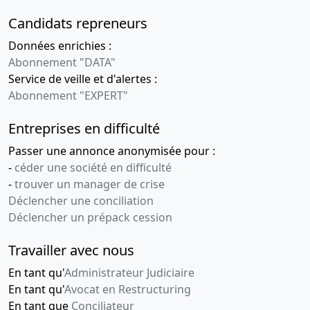
KRIKIRIAN ET M. JP
Candidats repreneurs
BURRASCHI , ENTRE M. J.
ARRAGON CARLE ET M. JP
Données enrichies :
BURRASCHI , Changement(s)
Abonnement "DATA"
de gérant(s) ,
Service de veille et d'alertes :
31-01-2011
Acte modificatif, Procès-
Abonnement "EXPERT"
verbal d'assemblée
générale extraordinaire,
Entreprises en difficulté
Statuts mis à jour
Passer une annonce anonymisée pour :
ENTRE M. JL CARAVAGNA ET
-
céder une société en difficulté
M. JP BURRASCHI , ENTRE
-
trouver un manager de crise
M.J. SAUTEYRON ET M. JP
Déclencher une conciliation
BURRASCHU , ENTRE M. D.
Déclencher un prépack cession
KRIKIRIAN ET M. JP
BURRASCHI , ENTRE M. J.
ARRAGON CARLE ET M. JP
Travailler avec nous
BURRASCHI , Changement(s)
En tant qu'
Administrateur Judiciaire
de gérant(s) ,
En tant qu'
Avocat en Restructuring
31-01-2011
Acte modificatif, Procès-
En tant que
Conciliateur