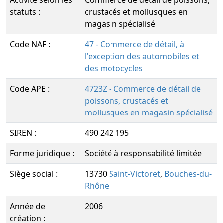
Activité selon les
Commerce de détail de poissons,
statuts :
crustacés et mollusques en
magasin spécialisé
Code NAF :
47 - Commerce de détail, à
l'exception des automobiles et
des motocycles
Code APE :
4723Z - Commerce de détail de
poissons, crustacés et
mollusques en magasin spécialisé
SIREN :
490 242 195
Forme juridique :
Société à responsabilité limitée
Siège social :
13730
Saint-Victoret
,
Bouches-du-
Rhône
Année de
2006
création :