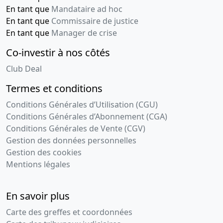
verbal d'assemblée
En tant que
Mandataire ad hoc
générale extraordinaire,
En tant que
Commissaire de justice
Statuts mis à jour
En tant que
Manager de crise
ENTRE M. JL CARAVAGNA ET
Co-investir à nos côtés
M. JP BURRASCHI , ENTRE
M.J. SAUTEYRON ET M. JP
Club Deal
BURRASCHU , ENTRE M. D.
KRIKIRIAN ET M. JP
Termes et conditions
BURRASCHI , ENTRE M. J.
Conditions Générales d’Utilisation (CGU)
ARRAGON CARLE ET M. JP
BURRASCHI , Changement(s)
Conditions Générales d’Abonnement (CGA)
de gérant(s) ,
Conditions Générales de Vente (CGV)
Gestion des données personnelles
31-01-2011
Acte modificatif, Procès-
Gestion des cookies
verbal d'assemblée
Mentions légales
générale extraordinaire,
Statuts mis à jour
ENTRE M. JL CARAVAGNA ET
En savoir plus
M. JP BURRASCHI , ENTRE
Carte des greffes et coordonnées
M.J. SAUTEYRON ET M. JP