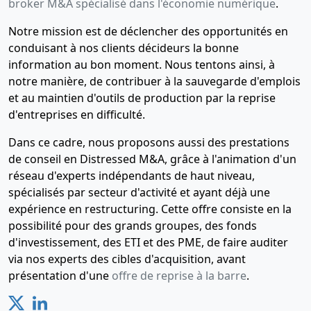
verbal d'assemblée
broker M&A spécialisé dans l'économie numérique
.
générale extraordinaire,
Notre mission est de déclencher des opportunités en
Statuts mis à jour
conduisant à nos clients décideurs la bonne
ENTRE M. JL CARAVAGNA ET
information au bon moment. Nous tentons ainsi, à
M. JP BURRASCHI , ENTRE
notre manière, de contribuer à la sauvegarde d'emplois
M.J. SAUTEYRON ET M. JP
BURRASCHU , ENTRE M. D.
et au maintien d'outils de production par la reprise
KRIKIRIAN ET M. JP
d'entreprises en difficulté.
BURRASCHI , ENTRE M. J.
ARRAGON CARLE ET M. JP
Dans ce cadre, nous proposons aussi des prestations
BURRASCHI , Changement(s)
de conseil en Distressed M&A, grâce à l'animation d'un
de gérant(s) ,
réseau d'experts indépendants de haut niveau,
spécialisés par secteur d'activité et ayant déjà une
31-01-2011
Acte modificatif, Procès-
expérience en restructuring. Cette offre consiste en la
verbal d'assemblée
possibilité pour des grands groupes, des fonds
générale extraordinaire,
d'investissement, des ETI et des PME, de faire auditer
Statuts mis à jour
via nos experts des cibles d'acquisition, avant
ENTRE M. JL CARAVAGNA ET
présentation d'une
offre de reprise à la barre
.
M. JP BURRASCHI , ENTRE
M.J. SAUTEYRON ET M. JP
BURRASCHU , ENTRE M. D.