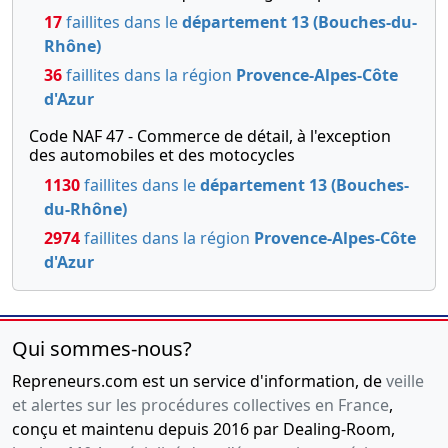
cessonnaire , Entre M
17
faillites dans le
département 13 (Bouches-du-
BURRASCHI Jean-Pierre
Rhône)
cedant et M BURRASCHI
36
faillites dans la région
Provence-Alpes-Côte
Lionel cessionnaire ,
d'Azur
02-03-2015
Acte sous seing privé,
Code NAF 47 - Commerce de détail, à l'exception
Statuts mis à jour,
des automobiles et des motocycles
Procès-verbal
1130
faillites dans le
département 13 (Bouches-
d'assemblée générale
du-Rhône)
extraordinaire
2974
faillites dans la région
Provence-Alpes-Côte
Entre Mme ARRAGON CARLE
d'Azur
Jacques cedant et M
BURRASCHI Lionel
cessonnaire , Entre M
BURRASCHI Jean-Pierre
Qui sommes-nous?
cedant et M BURRASCHI
Lionel cessionnaire , ,
Repreneurs.com est un service d'information, de
veille
Changement(s) de gérant(s)
et alertes sur les procédures collectives en France
,
31-01-2011
Acte modificatif, Procès-
conçu et maintenu depuis 2016 par Dealing-Room,