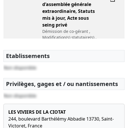
d'assemblée générale
extraordinaire, Statuts
mis à jour, Acte sous
seing privé
Démission de co-gérant ,
Modification(s) statutaire(s) ,
, Cession de parts
27-11-2017
Procès-verbal
Etablissements
d'assemblée générale
Non disponible
extraordinaire, Statuts
mis à jour
Modification(s) statutaire(s) ,
Privilèges, gages et / ou nantissements
Changement(s) de gérant(s) ,
Non disponible
10-02-2017
Procès-verbal
d'assemblée générale
LES VIVIERS DE LA CIOTAT
extraordinaire, Statuts
244, boulevard Barthélémy Abbadie 13730, Saint-
mis à jour
Victoret, France
Modification(s) statutaire(s) ,