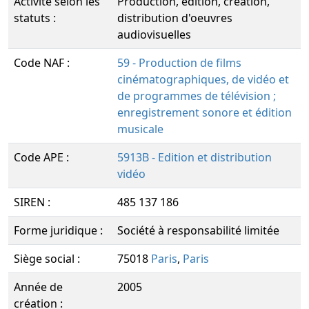
Activité selon les
Production, édition, création,
statuts :
distribution d'oeuvres
audiovisuelles
Code NAF :
59 - Production de films
cinématographiques, de vidéo et
de programmes de télévision ;
enregistrement sonore et édition
musicale
Code APE :
5913B - Edition et distribution
vidéo
SIREN :
485 137 186
Forme juridique :
Société à responsabilité limitée
Siège social :
75018
Paris
,
Paris
Année de
2005
création :