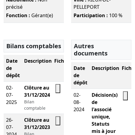
précisé
PELLEPORT
Fonction :
Gérant(e)
Participation :
100 %
Bilans comptables
Autres
documents
Date
Description
Fichier
de
Date
Description
Fichi
dépôt
de
dépôt
02-
Clôture au
07-
31/12/2024
02-
Décision(s)
Télécharger le PDF
2025
Bilan
08-
de
Télé
comptable
2024
l'associé
unique,
26-
Clôture au
Statuts
07-
31/12/2023
Télécharger le PDF
mis à jour
2024
Bilan