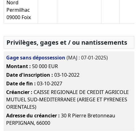
Nord
Permilhac
17-
Procès-
09000 Foix
08-
verbal
Télé
2006
d'assemblée
générale
extraordinaire
Privilèges, gages et / ou nantissements
Divers
Gage sans dépossession
(MAJ : 07-01-2025)
03-
Statuts
Montant :
50 000 EUR
09-
constitutifs
Télé
2004
Constitution
Date d'inscription :
03-10-2022
d'une
Date de fin :
03-10-2027
société
Créancier :
CAISSE REGIONALE DE CREDIT AGRICOLE
commerciale
MUTUEL SUD-MEDITERRANEE (ARIEGE ET PYRENEES
par création
ORIENTALES)
Adresse du créancier :
30 R Pierre Bretonneau
PERPIGNAN, 66000