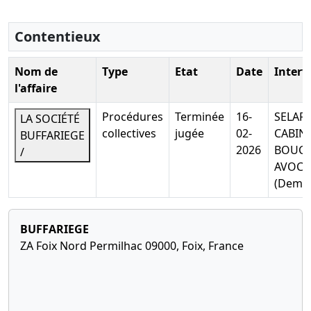
Contentieux
Nom de
Type
Etat
Date
Interv
l'affaire
Procédures
Terminée
16-
SELAR
LA SOCIÉTÉ
collectives
jugée
02-
CABIN
BUFFARIEGE
2026
BOUC
/
AVOCA
(Dema
BUFFARIEGE
ZA Foix Nord Permilhac 09000, Foix, France