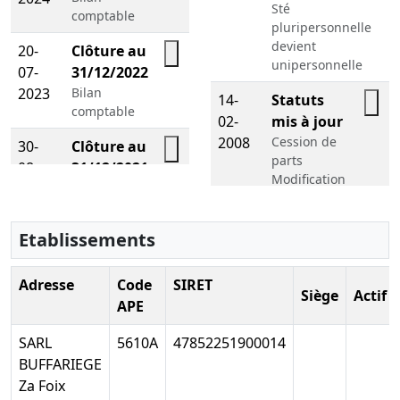
Sté
comptable
pluripersonnelle
devient
20-
Clôture au
unipersonnelle
07-
31/12/2022
Télécharger le PDF
2023
Bilan
14-
Statuts
comptable
02-
mis à jour
Télé
2008
Cession de
30-
Clôture au
parts
08-
31/12/2021
Télécharger le PDF
Modification
2022
Bilan
des statuts
comptable
30-
Procès-
Etablissements
07-
verbal
Télé
2007
d'assemblée
Adresse
Code
SIRET
Siège
Actif
générale
APE
ordinaire
Reconstitution
SARL
5610A
47852251900014
des
BUFFARIEGE
capitaux
Za Foix
propres