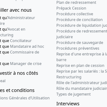
Plan de redressement
Prépack Cession
iller avec nous
Procédure collective
t qu'
Administrateur
Procédure de conciliation
ire
Procédure de liquidation jud
t qu'
Avocat en
Procédure de redressemen
cturing
judiciaire
nt que
Conciliateur
Procédure de sauvegarde
nt que
Mandataire ad hoc
Procédures préventives
nt que
Commissaire de
Reprise d'une entreprise à l
barre
nt que
Manager de crise
Reprise en plan de cession
Reprise par les salariés : la 
vestir à nos côtés
Restructuring
eal
Rôle de l'administrateur judi
Rôle du mandataire judiciai
s et conditions
Types de jugement
ions Générales d’Utilisation
Interviews