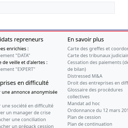
Nomination du premier
gérant
30-11--0001
PV ayant décidé et
constaté la
modification
idats repreneurs
En savoir plus
enregistrée, certifié
s enrichies :
Carte des greffes et coord
conforme par le
ement "DATA"
Carte des tribunaux judiciai
représentant légal
 de veille et d'alertes :
Cessation des paiements (d
ement "EXPERT"
de bilan)
Distressed M&A
prises en difficulté
Droit des entreprises en diff
Glossaire des procédures
r une annonce anonymisée
collectives
Mandat ad hoc
 une société en difficulté
Ordonnance du 12 mars 20
ver un manager de crise
Plan de cession
cher une conciliation
Plan de continuation
ncher un prépack cession