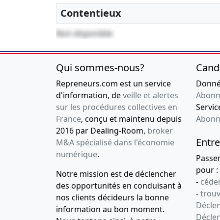
31/12/2019
Contentieux
Bilan comptable
Non disponible
21-06-2019
Clôture au
31/12/2018
Bilan comptable
Qui sommes-nous?
Cand
19-07-2018
Clôture au
Repreneurs.com est un service
Donnée
31/12/2017
d'information, de
veille et alertes
Abonn
Bilan comptable
sur les procédures collectives en
Service
France
, conçu et maintenu depuis
Abonn
06-11-2017
Clôture au
2016 par Dealing-Room,
broker
31/12/2016
Entre
M&A spécialisé dans l'économie
Bilan comptable
numérique
.
Passe
10-01-2017
Clôture au
pour :
Notre mission est de déclencher
31/12/2015
-
céder
des opportunités en conduisant à
Bilan comptable
-
trou
nos clients décideurs la bonne
Déclen
information au bon moment.
Décle