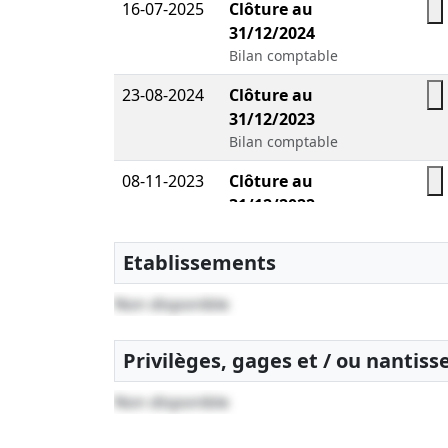
16-07-2025
Clôture au
31/12/2024
Bilan comptable
23-08-2024
Clôture au
31/12/2023
Bilan comptable
08-11-2023
Clôture au
31/12/2022
Bilan comptable
Etablissements
26-05-2023
Clôture au
31/12/2021
Non disponible
Bilan comptable
05-02-2022
Clôture au
Privilèges, gages et / ou nantis
31/12/2020
Bilan comptable
Non disponible
13-08-2020
Clôture au