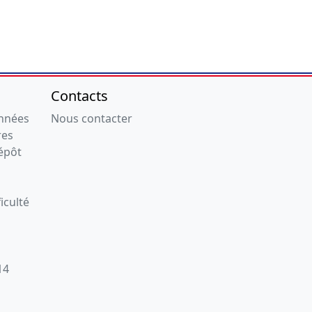
Contacts
onnées
Nous contacter
res
épôt
iculté
14