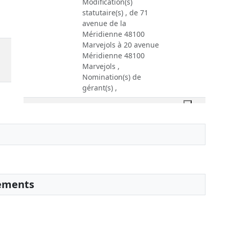
Modification(s)
statutaire(s) , de 71
avenue de la
Méridienne 48100
Marvejols à 20 avenue
Méridienne 48100
Marvejols ,
Nomination(s) de
gérant(s) ,
28-10-2008
Statuts mis à jour
22-09-2008
Rapport du
commissaire aux
apports
Augmentation du
capital social
sements
08-01-2007
Statuts mis à jour
21-04-2004
Divers
Acte du 01/03/2004 -