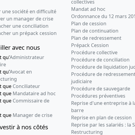
collectives
Mandat ad hoc
 une société en difficulté
Ordonnance du 12 mars 20
ver un manager de crise
Plan de cession
cher une conciliation
Plan de continuation
ncher un prépack cession
Plan de redressement
Prépack Cession
iller avec nous
Procédure collective
t qu'
Administrateur
Procédure de conciliation
ire
Procédure de liquidation jud
t qu'
Avocat en
Procédure de redressemen
cturing
judiciaire
nt que
Conciliateur
Procédure de sauvegarde
nt que
Mandataire ad hoc
Procédures préventives
nt que
Commissaire de
Reprise d'une entreprise à l
barre
nt que
Manager de crise
Reprise en plan de cession
Reprise par les salariés : la 
vestir à nos côtés
Restructuring