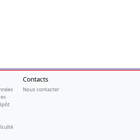
Contacts
onnées
Nous contacter
res
épôt
iculté