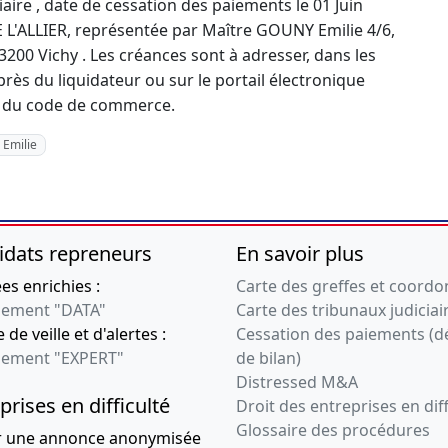
aire , date de cessation des paiements le 01 Juin
 L'ALLIER, représentée par Maître GOUNY Emilie 4/6,
- 03200 Vichy . Les créances sont à adresser, dans les
rès du liquidateur ou sur le portail électronique
-13 du code de commerce.
 Emilie
idats repreneurs
En savoir plus
s enrichies :
Carte des greffes et coord
ement "DATA"
Carte des tribunaux judiciai
 de veille et d'alertes :
Cessation des paiements (d
ement "EXPERT"
de bilan)
Distressed M&A
prises en difficulté
Droit des entreprises en diff
Glossaire des procédures
r une annonce anonymisée