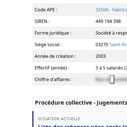
Code APE :
3250A - Fabric
SIREN :
449 194 398
Forme juridique :
Société à respo
Siège social :
03270
Saint-Yo
Année de création :
2003
Effectif (année) :
3 à 5 salariés 
Chiffre d'affaires :
Non disponibl
Procédure collective - Jugement
SITUATION ACTUELLE
Liste des créances nées après 