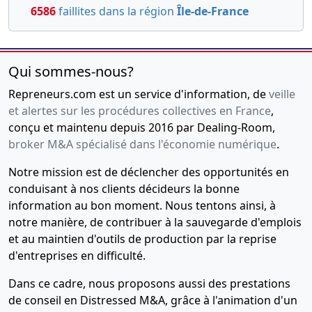
6586
faillites dans la région
Île-de-France
2017
Bilan
08-
Statuts
comptable
08-
constitutifs,
25-
Clôture au
2002
Certificat
Qui sommes-nous?
07-
31/12/2012
, Divers
2017
Bilan
Repreneurs.com est un service d'information, de
veille
comptable
et alertes sur les procédures collectives en France
,
conçu et maintenu depuis 2016 par Dealing-Room,
broker M&A spécialisé dans l'économie numérique
.
Notre mission est de déclencher des opportunités en
conduisant à nos clients décideurs la bonne
information au bon moment. Nous tentons ainsi, à
notre manière, de contribuer à la sauvegarde d'emplois
et au maintien d'outils de production par la reprise
d'entreprises en difficulté.
Dans ce cadre, nous proposons aussi des prestations
de conseil en Distressed M&A, grâce à l'animation d'un