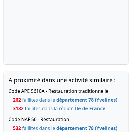
08-
31/12/2017
les comptes
2018
Bilan
27-
Divers
comptable
03-
25-
Clôture au
2007
07-
31/12/2016
24-
Statuts
2017
Bilan
comptable
01-
mis à jour,
2006
Procès-
25-
Clôture au
verbal
07-
31/12/2015
d'assemblée
2017
Bilan
générale
A proximité dans une activité similaire :
comptable
extraordinaire
Code APE 5610A - Restauration traditionnelle
, Transfert
25-
Clôture au
du siège
07-
31/12/2014
262
faillites dans le
département 78 (Yvelines)
social
2017
Bilan
3182
faillites dans la région
Île-de-France
comptable
14-
Acte
Code NAF 56 - Restauration
04-
Cession de
25-
Clôture au
532
faillites dans le
département 78 (Yvelines)
parts
2005
07-
31/12/2013