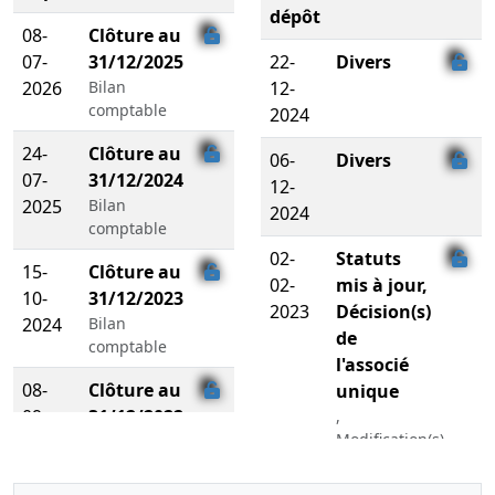
dépôt
08-
Clôture au
07-
31/12/2025
22-
Divers
2026
Bilan
12-
comptable
2024
24-
Clôture au
06-
Divers
07-
31/12/2024
12-
2025
Bilan
2024
comptable
02-
Statuts
15-
Clôture au
02-
mis à jour,
10-
31/12/2023
2023
Décision(s)
2024
Bilan
de
comptable
l'associé
08-
Clôture au
unique
09-
31/12/2022
,
Modification(s)
2023
Bilan
statutaire(s)
comptable