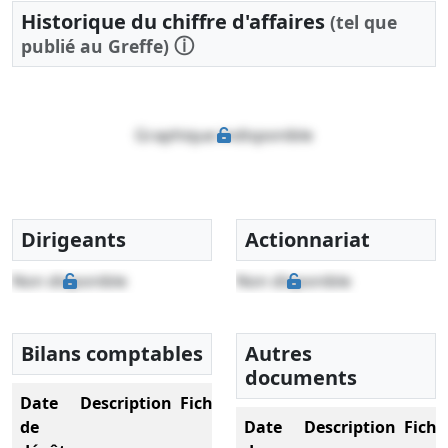
Historique du chiffre d'affaires
(tel que
ⓘ
publié au Greffe)
Graphique indisponible
Dirigeants
Actionnariat
Non disponible
Non disponible
Bilans comptables
Autres
documents
Date
Description
Fichier
de
Date
Description
Fichi