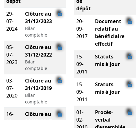
dépôt
de
dépôt
29-
Clôture au
07-
31/12/2023
20-
Document
2024
Bilan
09-
relatif au
comptable
2017
bénéficiaire
effectif
05-
Clôture au
07-
31/12/2022
15-
Statuts
2023
Bilan
09-
mis à jour
comptable
2011
03-
Clôture au
15-
Statuts
07-
31/12/2019
09-
mis à jour
2020
Bilan
2011
comptable
01-
Procès-
16-
Clôture au
02-
verbal
10-
31/12/2017
2010
d'assemblée
2018
Bilan
générale
comptable