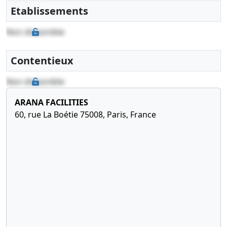
extraordinaire,
Etablissements
Rapport
du
Non disponible
commissaire
à la
Contentieux
transformation,
Statuts
Non disponible
mis à jour
Changement
ARANA FACILITIES
de forme
60, rue La Boétie 75008, Paris, France
juridique
ARL ,
Nomination
de
président ,
01-
Procès-
02-
verbal
2010
d'assemblée
générale