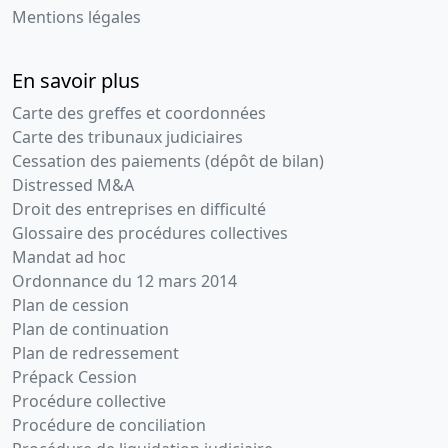
Mentions légales
générale
extraordinaire,
Statuts
En savoir plus
mis à jour
Carte des greffes et coordonnées
Cession de
parts ,
Carte des tribunaux judiciaires
Modification(s)
Cessation des paiements (dépôt de bilan)
statutaire(s)
Distressed M&A
, Divers
Droit des entreprises en difficulté
Glossaire des procédures collectives
02-
Statuts
Mandat ad hoc
05-
constitutifs,
Ordonnance du 12 mars 2014
2001
Décision(s)
Plan de cession
des
Plan de continuation
associés
Plan de redressement
Divers ,
Prépack Cession
Nomination(s)
de gérant(s)
Procédure collective
Procédure de conciliation