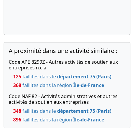
extraordinaire,
Rapport
du
commissaire
à la
transformation,
Statuts
A proximité dans une activité similaire :
mis à jour
Changement
Code APE 8299Z - Autres activités de soutien aux
de forme
entreprises n.c.a.
juridique
125
faillites dans le
département 75 (Paris)
ARL ,
368
faillites dans la région
Île-de-France
Nomination
de
Code NAF 82 - Activités administratives et autres
président ,
activités de soutien aux entreprises
01-
Procès-
348
faillites dans le
département 75 (Paris)
02-
verbal
896
faillites dans la région
Île-de-France
2010
d'assemblée
générale