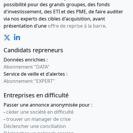
28-
Procès-
possibilité pour des grands groupes, des fonds
11-
verbal
d'investissement, des ETI et des PME, de faire auditer
2007
d'assemblée
via nos experts des cibles d'acquisition, avant
générale
présentation d'une
offre de reprise à la barre
.
extraordinaire,
Statuts
mis à jour
Candidats repreneurs
Transfert du
Données enrichies :
siège social
109 BLD
Abonnement "DATA"
PEREIRE
Service de veille et d'alertes :
75017 PARIS
Abonnement "EXPERT"
,
Entreprises en difficulté
29-
Procès-
10-
verbal
Passer une annonce anonymisée pour :
2002
d'assemblée
-
céder une société en difficulté
générale
-
trouver un manager de crise
extraordinaire,
Déclencher une conciliation
Statuts