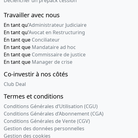
Déclencher un prépack cession
mis à jour
Extension
Travailler avec nous
de l'objet
En tant qu'
Administrateur Judiciaire
social ,
En tant qu'
Avocat en Restructuring
Divers
En tant que
Conciliateur
20-
Procès-
En tant que
Mandataire ad hoc
09-
verbal
En tant que
Commissaire de justice
2002
d'assemblée
En tant que
Manager de crise
générale
Co-investir à nos côtés
ordinaire
Changement(s)
Club Deal
de gérant(s)
Termes et conditions
16-
Acte sous
Conditions Générales d’Utilisation (CGU)
09-
seing
Conditions Générales d’Abonnement (CGA)
2002
privé,
Conditions Générales de Vente (CGV)
Procès-
Gestion des données personnelles
verbal
Gestion des cookies
d'assemblée