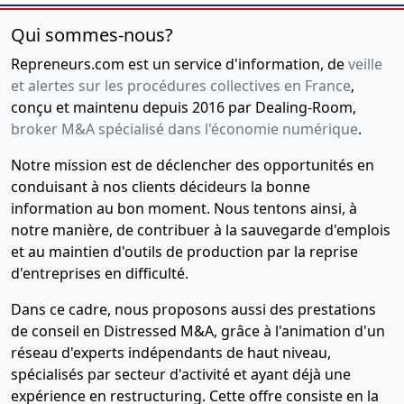
extraordinaire,
Qui sommes-nous?
Rapport
du
Repreneurs.com est un service d'information, de
veille
commissaire
et alertes sur les procédures collectives en France
,
à la
conçu et maintenu depuis 2016 par Dealing-Room,
transformation,
broker M&A spécialisé dans l'économie numérique
.
Statuts
Notre mission est de déclencher des opportunités en
mis à jour
conduisant à nos clients décideurs la bonne
Changement
de forme
information au bon moment. Nous tentons ainsi, à
juridique
notre manière, de contribuer à la sauvegarde d'emplois
ARL ,
et au maintien d'outils de production par la reprise
Nomination
d'entreprises en difficulté.
de
président ,
Dans ce cadre, nous proposons aussi des prestations
de conseil en Distressed M&A, grâce à l'animation d'un
23-
Divers
réseau d'experts indépendants de haut niveau,
01-
spécialisés par secteur d'activité et ayant déjà une
2008
expérience en restructuring. Cette offre consiste en la