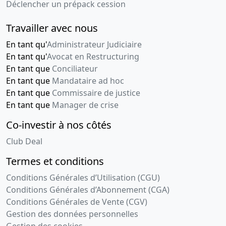
Déclencher un prépack cession
05-
mis à jour,
2012
Procès-
Travailler avec nous
verbal
d'assemblée
En tant qu'
Administrateur Judiciaire
générale
En tant qu'
Avocat en Restructuring
extraordinaire,
En tant que
Conciliateur
Liste des
En tant que
Mandataire ad hoc
sièges
En tant que
Commissaire de justice
sociaux
En tant que
Manager de crise
antérieurs
Co-investir à nos côtés
, ancien
siège 65 av
Club Deal
du Général
de Gaulle
Termes et conditions
77420
Conditions Générales d’Utilisation (CGU)
Champs sur
Marne
Conditions Générales d’Abonnement (CGA)
Conditions Générales de Vente (CGV)
15-
Statuts
Gestion des données personnelles
05-
mis à jour,