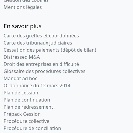
Gestion des cookies
2012
Procès-
Mentions légales
verbal
d'assemblée
En savoir plus
générale
extraordinaire,
Carte des greffes et coordonnées
Liste des
Carte des tribunaux judiciaires
sièges
Cessation des paiements (dépôt de bilan)
sociaux
Distressed M&A
antérieurs
Droit des entreprises en difficulté
, ancien
Glossaire des procédures collectives
siège 65 av
Mandat ad hoc
du Général
Ordonnance du 12 mars 2014
de Gaulle
Plan de cession
77420
Champs sur
Plan de continuation
Marne
Plan de redressement
Prépack Cession
03-
Divers
Procédure collective
12-
Procédure de conciliation
2009