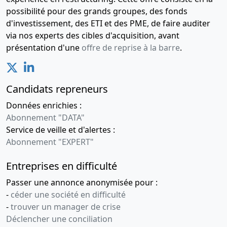
15-
Statuts
possibilité pour des grands groupes, des fonds
05-
mis à jour,
d'investissement, des ETI et des PME, de faire auditer
2012
Procès-
via nos experts des cibles d'acquisition, avant
verbal
présentation d'une
offre de reprise à la barre
.
d'assemblée
générale
extraordinaire,
Candidats repreneurs
Liste des
sièges
Données enrichies :
sociaux
Abonnement "DATA"
antérieurs
Service de veille et d'alertes :
, ancien
Abonnement "EXPERT"
siège 65 av
du Général
Entreprises en difficulté
de Gaulle
77420
Passer une annonce anonymisée pour :
Champs sur
-
céder une société en difficulté
Marne
-
trouver un manager de crise
Déclencher une conciliation
15-
Statuts