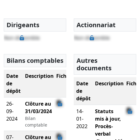
Dirigeants
Actionnariat
Non disponible
Non disponible
Bilans comptables
Autres
documents
Date
Description
Fichier
de
Date
Description
Fichi
dépôt
de
dépôt
26-
Clôture au
09-
31/03/2024
14-
Statuts
2024
Bilan
01-
mis à jour,
comptable
2022
Procès-
verbal
07-
Clôture au