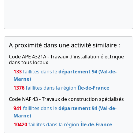
27-
Procès-
11-
verbal
2018
d'assemblée
générale
extraordinaire,
Statuts
A proximité dans une activité similaire :
mis à jour
Ancienne
Code APE 4321A - Travaux d'installation électrique
Forme
dans tous locaux
Juridique :
133
faillites dans le
département 94 (Val-de-
Société à
Marne)
Responsabilité
Limitée ,
1376
faillites dans la région
Île-de-France
26-
Rapport
Code NAF 43 - Travaux de construction spécialisés
09-
du
941
faillites dans le
département 94 (Val-de-
2018
commissaire
Marne)
à la
10420
faillites dans la région
Île-de-France
transformation
en société