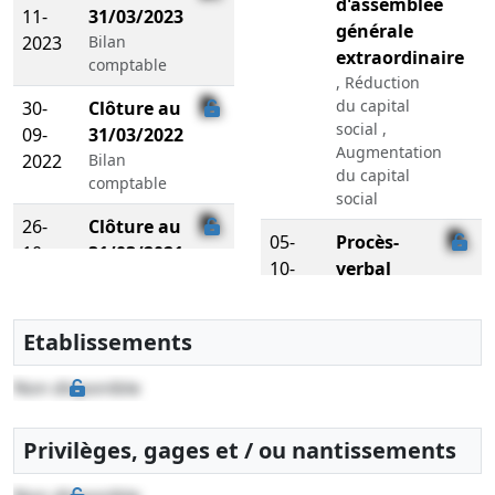
d'assemblée
11-
31/03/2023
générale
2023
Bilan
extraordinaire
comptable
, Réduction
du capital
30-
Clôture au
social ,
09-
31/03/2022
Augmentation
2022
Bilan
du capital
comptable
social
26-
Clôture au
05-
Procès-
10-
31/03/2021
10-
verbal
2021
Bilan
2021
d'assemblée
comptable
générale
Etablissements
06-
Clôture au
mixte
11-
31/03/2018
réduction et
Non disponible
2018
Bilan
augmentation
comptable
du capital
sous
Privilèges, gages et / ou nantissements
14-
Clôture au
condition
12-
31/03/2017
suspensive