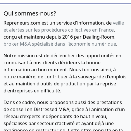
par actions
simplifiée
Qui sommes-nous?
16-
Procès-
Repreneurs.com est un service d'information, de
veille
01-
verbal
et alertes sur les procédures collectives en France
,
2017
d'assemblée
conçu et maintenu depuis 2016 par Dealing-Room,
générale
broker M&A spécialisé dans l'économie numérique
.
ordinaire,
Notre mission est de déclencher des opportunités en
Acte sous
conduisant à nos clients décideurs la bonne
seing
information au bon moment. Nous tentons ainsi, à
privé,
notre manière, de contribuer à la sauvegarde d'emplois
Statuts
et au maintien d'outils de production par la reprise
mis à jour
d'entreprises en difficulté.
, entre mr
Patrick
Dans ce cadre, nous proposons aussi des prestations
DROIN et
mr Jean
de conseil en Distressed M&A, grâce à l'animation d'un
Baptiste
réseau d'experts indépendants de haut niveau,
SANCIRILO
spécialisés par secteur d'activité et ayant déjà une
expérience en restructuring. Cette offre consiste en la