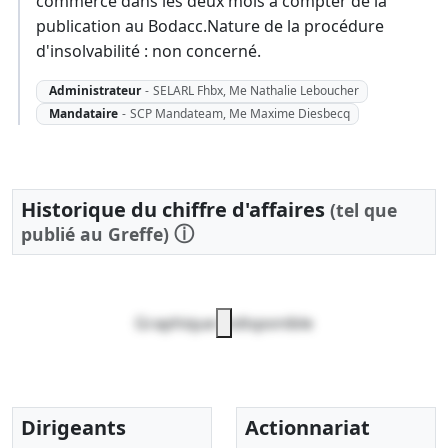
commerce dans les deux mois à compter de la
publication au Bodacc.Nature de la procédure
d'insolvabilité : non concerné.
Administrateur
-
SELARL Fhbx, Me Nathalie Leboucher
Mandataire
-
SCP Mandateam, Me Maxime Diesbecq
Historique du chiffre d'affaires
(tel que
ⓘ
publié au Greffe)
Graphique indisponible
Dirigeants
Actionnariat