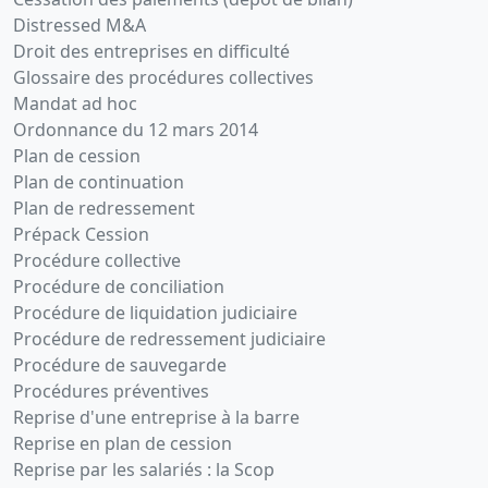
Augmentation
Distressed M&A
du capital
Droit des entreprises en difficulté
social ,
Glossaire des procédures collectives
Modification(s)
Mandat ad hoc
statutaire(s)
,
Ordonnance du 12 mars 2014
Nomination(s)
Plan de cession
de
Plan de continuation
commissaire(s)
Plan de redressement
aux
Prépack Cession
comptes
Procédure collective
13-
Décision(s)
Procédure de conciliation
10-
de
Procédure de liquidation judiciaire
2005
l'associé
Procédure de redressement judiciaire
unique,
Procédure de sauvegarde
Statuts
Procédures préventives
mis à jour
Reprise d'une entreprise à la barre
Changement
Reprise en plan de cession
relatif à la
Reprise par les salariés : la Scop
date de