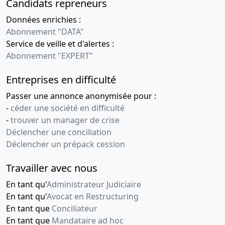
Candidats repreneurs
chargée
d'approuver
Données enrichies :
les comptes
Abonnement "DATA"
Service de veille et d'alertes :
04-
Décision(s)
Abonnement "EXPERT"
08-
de
2010
l'associé
Entreprises en difficulté
unique
Changement
Passer une annonce anonymisée pour :
de
-
céder une société en difficulté
commissaire
-
trouver un manager de crise
aux
Déclencher une conciliation
comptes
Déclencher un prépack cession
titulaire ,
Changement
Travailler avec nous
de
commissaire
En tant qu'
Administrateur Judiciaire
aux
En tant qu'
Avocat en Restructuring
comptes
En tant que
Conciliateur
suppléant
En tant que
Mandataire ad hoc