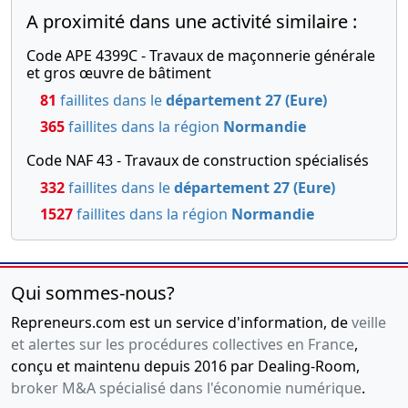
Changement
A proximité dans une activité similaire :
de forme
juridique ,
Code APE 4399C - Travaux de maçonnerie générale
et gros œuvre de bâtiment
Nomination
de
81
faillites dans le
département 27 (Eure)
président ,
365
faillites dans la région
Normandie
16-
Document
Code NAF 43 - Travaux de construction spécialisés
05-
relatif au
332
faillites dans le
département 27 (Eure)
2018
bénéficiaire
effectif,
1527
faillites dans la région
Normandie
Décision(s)
de
l'associé
Qui sommes-nous?
unique,
Statuts
Repreneurs.com est un service d'information, de
veille
mis à jour
et alertes sur les procédures collectives en France
,
,
conçu et maintenu depuis 2016 par Dealing-Room,
Modification(s)
broker M&A spécialisé dans l'économie numérique
.
statutaire(s)