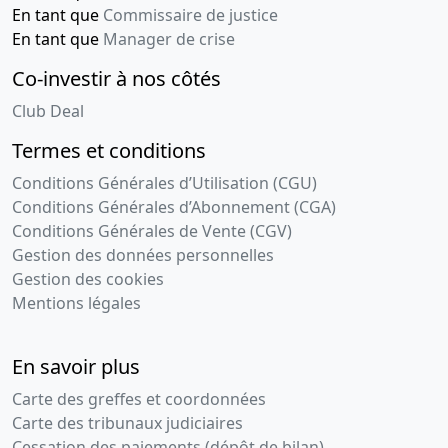
02-
Procès-
En tant que
Commissaire de justice
12-
verbal
En tant que
Manager de crise
2008
d'assemblée
Co-investir à nos côtés
générale,
Statuts
Club Deal
mis à jour
Termes et conditions
Transfert du
siège social
Conditions Générales d’Utilisation (CGU)
,
Conditions Générales d’Abonnement (CGA)
Modification(s)
Conditions Générales de Vente (CGV)
statutaire(s)
Gestion des données personnelles
,
Gestion des cookies
28-
Statuts
Mentions légales
11-
mis à jour,
2006
Décision(s)
En savoir plus
de
l'associé
Carte des greffes et coordonnées
unique
Carte des tribunaux judiciaires
,
Cessation des paiements (dépôt de bilan)