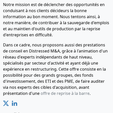
Notre mission est de déclencher des opportunités en
16-
Document
conduisant à nos clients décideurs la bonne
05-
relatif au
information au bon moment. Nous tentons ainsi, à
2018
bénéficiaire
notre manière, de contribuer à la sauvegarde d'emplois
effectif,
et au maintien d'outils de production par la reprise
Décision(s)
d'entreprises en difficulté.
de
l'associé
Dans ce cadre, nous proposons aussi des prestations
unique,
de conseil en Distressed M&A, grâce à l'animation d'un
Statuts
réseau d'experts indépendants de haut niveau,
mis à jour
spécialisés par secteur d'activité et ayant déjà une
,
expérience en restructuring. Cette offre consiste en la
Modification(s)
possibilité pour des grands groupes, des fonds
statutaire(s)
d'investissement, des ETI et des PME, de faire auditer
via nos experts des cibles d'acquisition, avant
02-
Ordonnance
présentation d'une
offre de reprise à la barre
.
07-
Prorogation
du délai de
2013
réunion de
l'A.G.