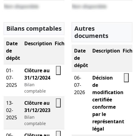
Non disponible
Non disponible
Bilans comptables
Autres
documents
Date
Description
Fichier
de
Date
Description
Fichi
dépôt
de
dépôt
01-
Clôture au
07-
31/12/2024
06-
Décision
2025
Bilan
07-
de
comptable
2026
modification
certifiée
13-
Clôture au
conforme
02-
31/12/2023
par le
2025
Bilan
représentant
comptable
légal
06-
Clôture au