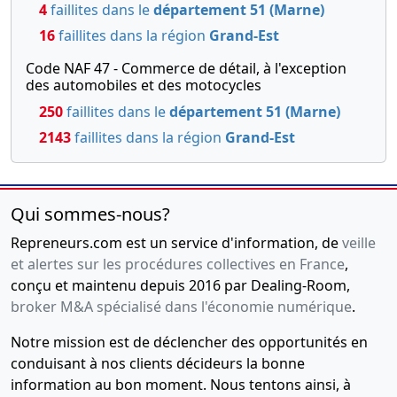
4
faillites dans le
département 51 (Marne)
19-06-2007
Acte sous seing privé,
Divers
16
faillites dans la région
Grand-Est
CESSION DE PARTS (OU
Code NAF 47 - Commerce de détail, à l'exception
DONATION) , PROCES
des automobiles et des motocycles
VERBAL D'ASSEMBLEE
GENERALE EXTRAORDINAIRE
250
faillites dans le
département 51 (Marne)
05/06/2007 DEMISSION DE
2143
faillites dans la région
Grand-Est
CO-GERANT(S) agrément
cession de parts sociales
modification statutaire
anc.co-Gérante : Mme LANG
Qui sommes-nous?
Céline , STATUTS A JOUR
05/06/2007
Repreneurs.com est un service d'information, de
veille
et alertes sur les procédures collectives en France
,
11-10-2006
Divers
conçu et maintenu depuis 2016 par Dealing-Room,
PROCES VERBAL
broker M&A spécialisé dans l'économie numérique
.
D'ASSEMBLEE GENERALE
EXTRAORDINAIRE
Notre mission est de déclencher des opportunités en
01/06/2006 TRANSFERT DU
conduisant à nos clients décideurs la bonne
SIEGE SOCIAL ANC.SIEGE : 35
information au bon moment. Nous tentons ainsi, à
AVE GERARD YVON 41100