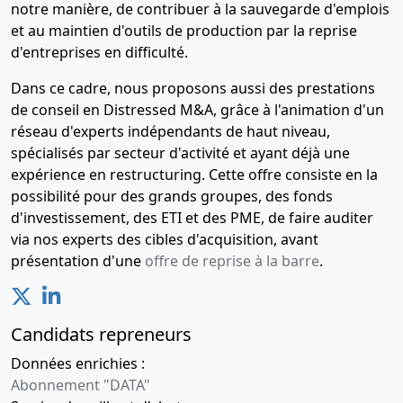
notre manière, de contribuer à la sauvegarde d'emplois
VENDOME NOUVEAU SIEGE :
31AVE DU 29 AOUT 1944
et au maintien d'outils de production par la reprise
51430 TINQUEUX ,
d'entreprises en difficulté.
MODIFICATION(S)
STATUTAIRE(S) ANC.SIEGE :
Dans ce cadre, nous proposons aussi des prestations
35 AVE GERARD YVON 41100
de conseil en Distressed M&A, grâce à l'animation d'un
VENDOME NOUVEAU SIEGE :
réseau d'experts indépendants de haut niveau,
31AVE DU 29 AOUT 1944
spécialisés par secteur d'activité et ayant déjà une
51430 TINQUEUX , LISTE DES
expérience en restructuring. Cette offre consiste en la
SIEGES SOCIAUX
possibilité pour des grands groupes, des fonds
ANTERIEURS 29/05/2006 ,
STATUTS A JOUR 01/06/2006 .
d'investissement, des ETI et des PME, de faire auditer
via nos experts des cibles d'acquisition, avant
22-04-2005
Divers
présentation d'une
offre de reprise à la barre
.
20-08-2004
Divers
20-08-2004
Divers
Candidats repreneurs
06-02-2002
Divers
Données enrichies :
Abonnement "DATA"
29-06-1999
Divers