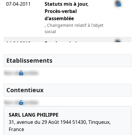
07-04-2011
Statuts mis à jour,
Procès-verbal
d'assemblée
, Changement relatif à l'objet
social
14-04-2010
Procès-verbal
d'assemblée, Statuts
mis à jour
Etablissements
Augmentation du capital
social , Changement de
Non disponible
dénomination en celle de
SARL LANG PHILIPPE ,
Contentieux
14-04-2010
Procès-verbal
Non disponible
d'assemblée, Statuts
mis à jour
SARL LANG PHILIPPE
Augmentation du capital
31, avenue du 29 Août 1944 51430, Tinqueux,
social , Changement de
France
dénomination en celle de