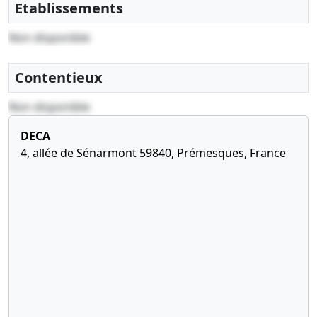
Etablissements
28-05-1999
Acte sous seing privé
Constitution
Non disponible
Contentieux
Non disponible
DECA
4, allée de Sénarmont 59840, Prémesques, France