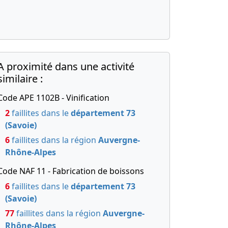
A proximité dans une activité
similaire :
Code APE 1102B - Vinification
2
faillites dans le
département 73
(Savoie)
6
faillites dans la région
Auvergne-
Rhône-Alpes
Code NAF 11 - Fabrication de boissons
6
faillites dans le
département 73
(Savoie)
77
faillites dans la région
Auvergne-
Rhône-Alpes