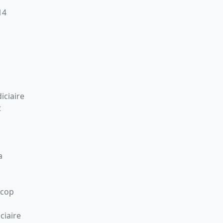
14
iciaire
t
a
Scop
ciaire