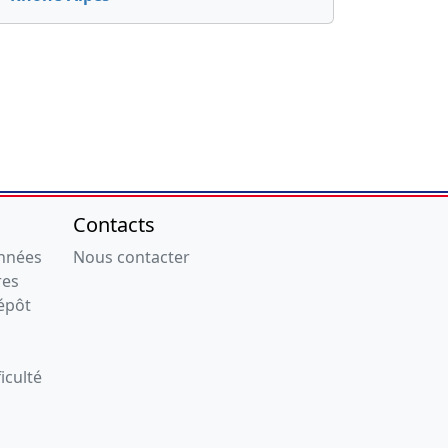
Contacts
onnées
Nous contacter
res
épôt
iculté