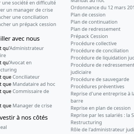
Mandat ad hoc
 une société en difficulté
Ordonnance du 12 mars 20
ver un manager de crise
Plan de cession
cher une conciliation
Plan de continuation
ncher un prépack cession
Plan de redressement
Prépack Cession
iller avec nous
Procédure collective
t qu'
Administrateur
Procédure de conciliation
ire
Procédure de liquidation jud
t qu'
Avocat en
Procédure de redressemen
cturing
judiciaire
nt que
Conciliateur
Procédure de sauvegarde
nt que
Mandataire ad hoc
Procédures préventives
nt que
Commissaire de
Reprise d'une entreprise à l
barre
nt que
Manager de crise
Reprise en plan de cession
Reprise par les salariés : la 
vestir à nos côtés
Restructuring
eal
Rôle de l'administrateur judi