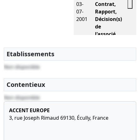
03-
Contrat,
07-
Rapport,
2001
Décision(s)
de
l'associé
unique,
Statuts
Etablissements
mis à jour
Décision sur
Non disponible
la
modification
Contentieux
du capital
social
Non disponible
22-
Acte sous
06-
seing
ACCENT EUROPE
2001
privé,
3, rue Joseph Rimaud 69130, Écully, France
Statuts
mis à jour
Sté