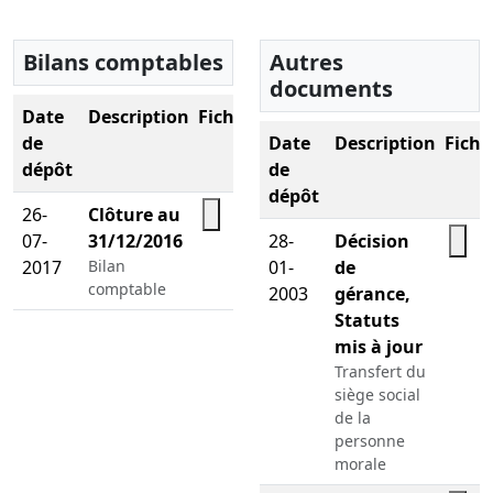
Bilans comptables
Autres
documents
Date
Description
Fichier
de
Date
Description
Fichi
dépôt
de
dépôt
26-
Clôture au
07-
31/12/2016
28-
Décision
2017
Bilan
01-
de
comptable
2003
gérance,
Statuts
mis à jour
Transfert du
siège social
de la
personne
morale