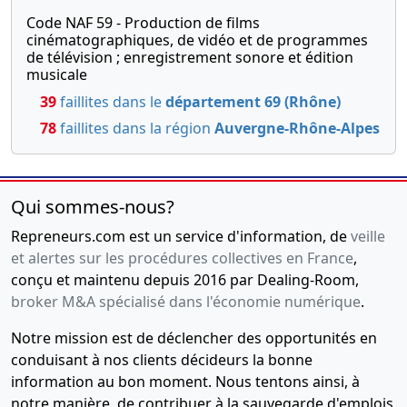
Nomination
Code NAF 59 - Production de films
de
cinématographiques, de vidéo et de programmes
de télévision ; enregistrement sonore et édition
commissaire
musicale
aux apports
39
faillites dans le
département 69 (Rhône)
08-
Ordonnance
78
faillites dans la région
Auvergne-Rhône-Alpes
06-
du
2000
président
Nomination
de
Qui sommes-nous?
commissaire
aux apports
Repreneurs.com est un service d'information, de
veille
et alertes sur les procédures collectives en France
,
02-
Procès-
conçu et maintenu depuis 2016 par Dealing-Room,
10-
verbal
broker M&A spécialisé dans l'économie numérique
.
1997
d'assemblée,
Statuts
Notre mission est de déclencher des opportunités en
mis à jour
conduisant à nos clients décideurs la bonne
Actes
information au bon moment. Nous tentons ainsi, à
constitutifs
notre manière, de contribuer à la sauvegarde d'emplois