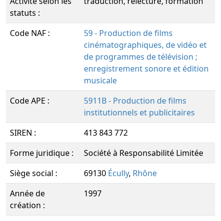
Activité selon les
traduction, relecture, formation
statuts :
Code NAF :
59 - Production de films
cinématographiques, de vidéo et
de programmes de télévision ;
enregistrement sonore et édition
musicale
Code APE :
5911B - Production de films
institutionnels et publicitaires
SIREN :
413 843 772
Forme juridique :
Société à Responsabilité Limitée
Siège social :
69130
Écully
,
Rhône
Année de
1997
création :