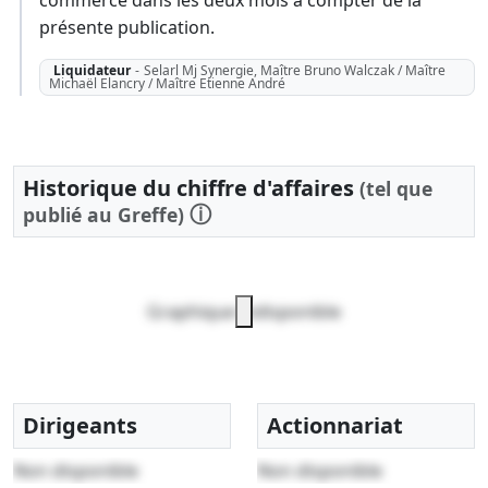
présente publication.
Liquidateur
-
Selarl Mj Synergie, Maître Bruno Walczak / Maître
Michaël Elancry / Maître Etienne André
Historique du chiffre d'affaires
(tel que
ⓘ
publié au Greffe)
Graphique indisponible
Dirigeants
Actionnariat
Non disponible
Non disponible