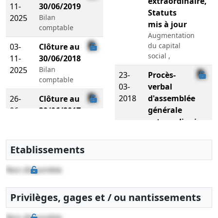
extraordinaire,
11-
30/06/2019
Statuts
2025
Bilan
mis à jour
comptable
Augmentation
du capital
03-
Clôture au
social ,
11-
30/06/2018
2025
Bilan
23-
Procès-
comptable
03-
verbal
2018
d'assemblée
26-
Clôture au
générale
06-
30/06/2017
extraordinaire,
2018
Bilan
comptable
Statuts
mis à jour
Etablissements
Transfert du
siège social
Non disponible
dans le
ressort ,
Privilèges, gages et / ou nantissements
15-
Acte sous
Non disponible
12-
seing