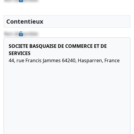
2003
privé
Cession de
parts
Contentieux
15-
Acte sous
Non disponible
12-
seing
SOCIETE BASQUAISE DE COMMERCE ET DE
2003
privé,
SERVICES
Procès-
44, rue Francis Jammes 64240, Hasparren, France
verbal
d'assemblée
Cession de
parts
12-
Acte sous
08-
seing
1997
privé
Constitution
30-
Procès
11-
verbal de