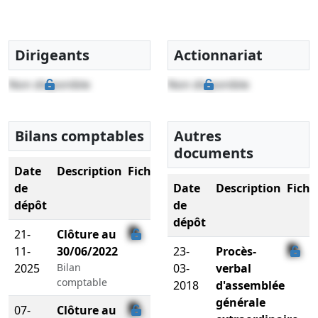
Dirigeants
Actionnariat
Non disponible
Non disponible
Bilans comptables
Autres
documents
Date
Description
Fichier
de
Date
Description
Fichi
dépôt
de
dépôt
21-
Clôture au
11-
30/06/2022
23-
Procès-
2025
Bilan
03-
verbal
comptable
2018
d'assemblée
générale
07-
Clôture au