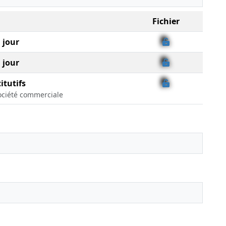
Fichier
 jour
 jour
itutifs
ociété commerciale