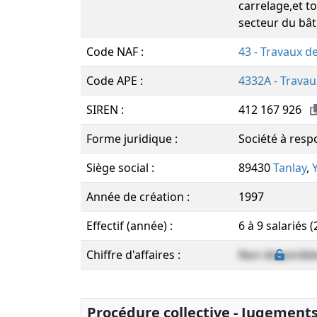
carrelage,et to
secteur du bât
Code NAF :
43 - Travaux d
Code APE :
4332A - Travau
SIREN :
412 167 926
Forme juridique :
Société à respo
Siège social :
89430
Tanlay
,
Année de création :
1997
Effectif (année) :
6 à 9 salariés 
Chiffre d'affaires :
Non disponibl
Procédure collective - Jugement