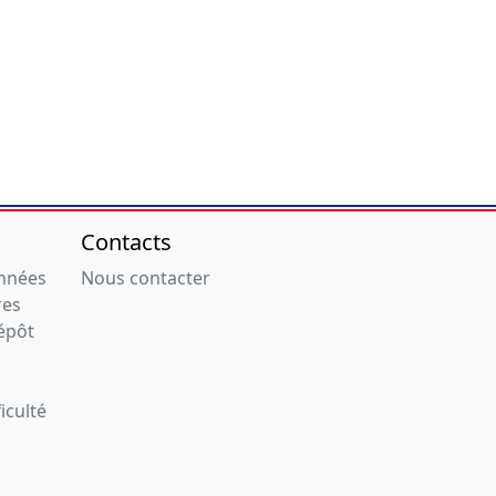
Contacts
onnées
Nous contacter
res
épôt
iculté