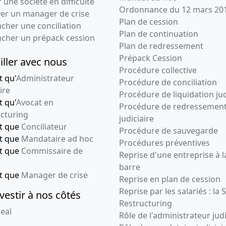
 une société en difficulté
Ordonnance du 12 mars 20
ver un manager de crise
Plan de cession
cher une conciliation
Plan de continuation
ncher un prépack cession
Plan de redressement
Prépack Cession
iller avec nous
Procédure collective
t qu'
Administrateur
Procédure de conciliation
ire
Procédure de liquidation jud
t qu'
Avocat en
Procédure de redressemen
cturing
judiciaire
nt que
Conciliateur
Procédure de sauvegarde
nt que
Mandataire ad hoc
Procédures préventives
nt que
Commissaire de
Reprise d'une entreprise à l
barre
nt que
Manager de crise
Reprise en plan de cession
Reprise par les salariés : la 
vestir à nos côtés
Restructuring
eal
Rôle de l'administrateur judi