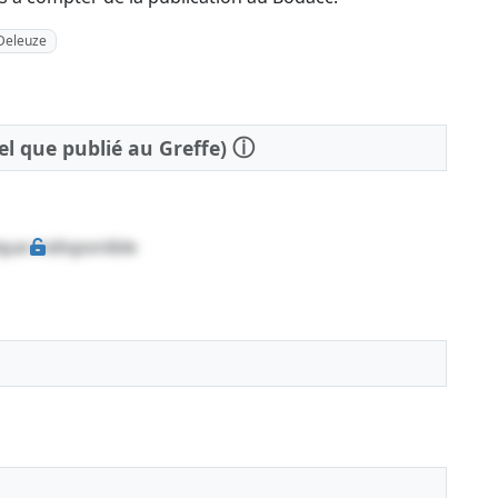
 Deleuze
ⓘ
tel que publié au Greffe)
que indisponible