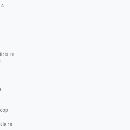
14
iciaire
t
a
Scop
ciaire