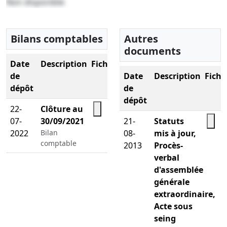
Non disponible
Bilans comptables
Autres
documents
Date
Description
Fichier
de
Date
Description
Fichi
dépôt
de
dépôt
22-
Clôture au
07-
30/09/2021
21-
Statuts
2022
Bilan
08-
mis à jour,
comptable
2013
Procès-
verbal
d'assemblée
générale
extraordinaire,
Acte sous
seing