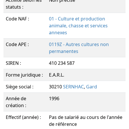
Activité selon les
Non précisé
statuts :
Code NAF :
01 - Culture et production
animale, chasse et services
annexes
Code APE :
0119Z - Autres cultures non
permanentes
SIREN :
410 234 587
Forme juridique :
E.A.R.L.
Siège social :
30210
SERNHAC
,
Gard
Année de
1996
création :
Effectif (année) :
Pas de salarié au cours de l'année
de référence