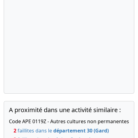
Augmentation
de capital
Divers
20-
Acte
12-
notarié
1996
Divers
A proximité dans une activité similaire :
Code APE 0119Z - Autres cultures non permanentes
2
faillites dans le
département 30 (Gard)