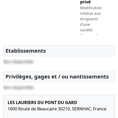
privé
Modification
relative aux
dirigeants
d'une
société
Cession de
parts
Modification
Etablissements
des statuts
Non disponible
28-
Statuts
03-
mis à jour,
2000
Procès-
Privilèges, gages et / ou nantissements
verbal
Non disponible
d'assemblée,
Acte, Acte
notarié
LES LAURIERS DU PONT DU GARD
Conversion
1600 Route de Beaucaire 30210, SERNHAC, France
du capital
en euros