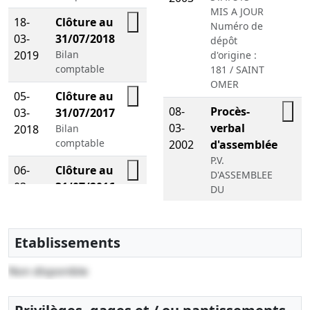
MIS A JOUR
18-
Clôture au
Numéro de
03-
31/07/2018
dépôt
2019
Bilan
d'origine :
comptable
181 / SAINT
OMER
05-
Clôture au
08-
Procès-
03-
31/07/2017
03-
verbal
2018
Bilan
comptable
2002
d'assemblée
P.V.
06-
Clôture au
D'ASSEMBLEE
03-
31/07/2016
DU
2017
Bilan
15/12/2001
comptable
Numéro de
dépôt
Etablissements
d'origine :
207 / SAINT
Non disponible
OMER
28-
Statuts