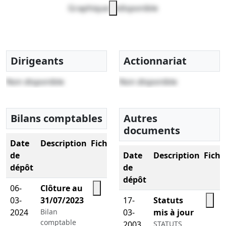
Graphique indisponible
Dirigeants
Actionnariat
Non disponible
Non disponible
Bilans comptables
Autres
documents
Date
Description
Fichier
de
Date
Description
Fichi
dépôt
de
dépôt
06-
Clôture au
03-
31/07/2023
17-
Statuts
2024
Bilan
03-
mis à jour
comptable
2003
STATUTS